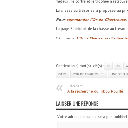
métaux : le coffre et le trophée à retrouve
La chasse au trésor sera proposée au pri
Pour
commander l’Or de Chartreuse
.
La page Facebook de la chasse au trésor 
Crédit image :
L’Or de Chartreuse
/
Pauline J
Contient le(s) mot(s)-clé(s) :
38
73
A
ISÈRE
L'OR DE CHARTREUSE
LINGOTIN D
Précédent :
À la recherche du Hibou Rouillé
LAISSER UNE RÉPONSE
Votre adresse email ne sera pas publiée