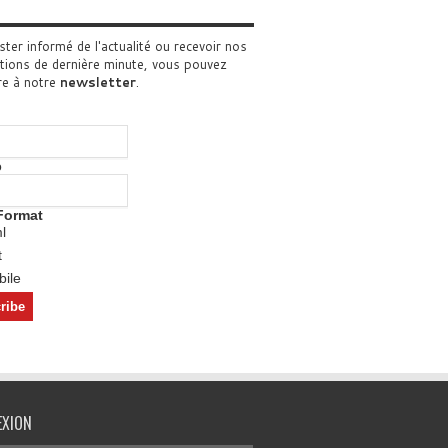
ster informé de l'actualité ou recevoir nos
tions de dernière minute, vous pouvez
re à notre
newsletter
.
o
Format
l
t
ile
EXION