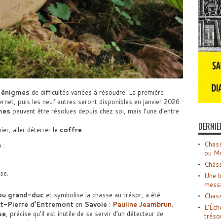
 énigmes
de difficultés variées à résoudre. La première
net, puis les neuf autres seront disponibles en janvier 2026.
mes
peuvent être résolues depuis chez soi, mais l’une d’entre
DERNIE
ier, aller déterrer le
coffre
.
Chass
 :
ou M
Chass
se.
Une b
mess
ou grand-duc
et symbolise la chasse au trésor, a été
Chass
t-Pierre d’Entremont
en
Savoie
:
Pauline Jeambrun
.
L’Éch
se
, précise qu’il est inutile de se servir d’un détecteur de
tréso