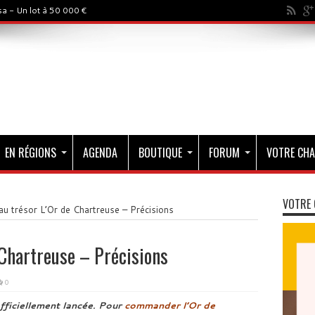
a - Un lot à 50 000 €
EN RÉGIONS
AGENDA
BOUTIQUE
FORUM
VOTRE CHA
VOTRE 
u trésor L’Or de Chartreuse – Précisions
 Chartreuse – Précisions
0
fficiellement lancée. Pour
commander l’Or de