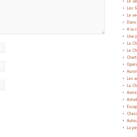
Le Ja
Les S
Le se
Dans 
A la 
Une j
La Ch
Le Ch
Chart
Opéra
Auror
Les a
La Ch
Autre
Activi
Esca
Chass
Autou
La pe