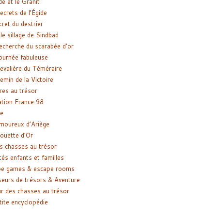
de et le Granit
ecrets de l’Égide
cret du destrier
le sillage de Sindbad
recherche du scarabée d’or
ournée fabuleuse
evalière du Téméraire
emin de la Victoire
res au trésor
tion France 98
e
moureux d’Ariège
ouette d’Or
s chasses au trésor
tés enfants et familles
pe games & escape rooms
eurs de trésors & Aventure
r des chasses au trésor
tite encyclopédie