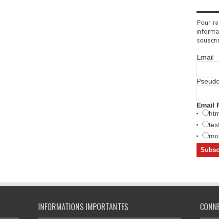
Pour re
informa
souscri
Email
Pseud
Email 
htm
tex
mob
INFORMATIONS IMPORTANTES
CONN