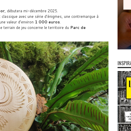
sor
, débutera mi-décembre 2025.
at classique avec une série d’énigmes, une contremarque à
une valeur d’environ
1 000 euros
.
le terrain de jeu concerne le territoire du
Parc de
INSPIR