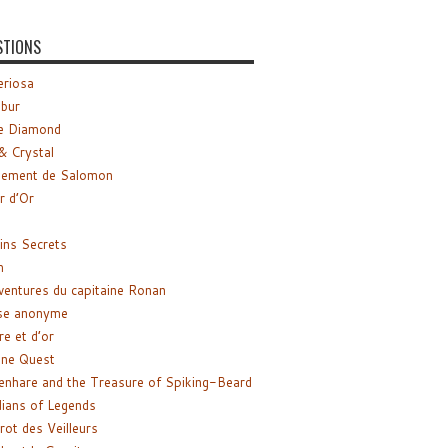
STIONS
riosa
ibur
e Diamond
& Crystal
gement de Salomon
ir d’Or
ns Secrets
m
ventures du capitaine Ronan
se anonyme
re et d’or
ne Quest
enhare and the Treasure of Spiking-Beard
ians of Legends
rot des Veilleurs