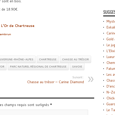
r sont en bois.
x de 18.90€.
SUGGE
Myste
:
L’Or de Chartreuse
.
Exkal
Carin
eambrun
Gold 
Le ju
L’Elix
Lueur
UVERGNE-RHÔNE-ALPES
CHARTREUSE
CHASSE AU TRÉSOR
Chemi
'OR
PARC NATUREL RÉGIONAL DE CHARTREUSE
SAVOIE
Fatu
Les a
Suivant :
Chas
Chasse au trésor – Carine Diamond
D’enc
N-Zo
Chick
Guard
Les champs requis sont surlignés
*
Le Ta