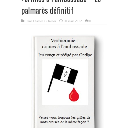
palmarès définitif
Dans
Chasses au trésor
30 mars 2022
0