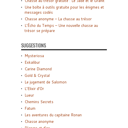
Chasse au trésor gratuite : Le Jade et le Granit
Une boîte à outils gratuite pour les énigmes et
messages codés
Chasse anonyme – La chasse au trésor
L’Écho du Temps – Une nouvelle chasse au
trésor se prépare
SUGGESTIONS
Mysteriosa
Exkalibur
Carine Diamond
Gold & Crystal
Le jugement de Salomon
L’Elixir d’Or
Lueur
Chemins Secrets
Fatum
Les aventures du capitaine Ronan
Chasse anonyme