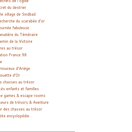
ecrets de l’Égide
cret du destrier
le sillage de Sindbad
recherche du scarabée d’or
ournée fabuleuse
evalière du Téméraire
emin de la Victoire
res au trésor
tion France 98
e
moureux d’Ariège
ouette d’Or
s chasses au trésor
tés enfants et familles
pe games & escape rooms
eurs de trésors & Aventure
r des chasses au trésor
tite encyclopédie