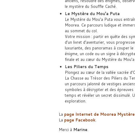
anciens, résoudre des énigmes, observer
le mystère du Souffle Caché.
Le Mystère du Mou’a Puta
Le Mystère du Mou’a Puta vous entraî
Moorea. Ce parcours ludique et immersif
au sommet du col.
Votre mission : partir en quête des sym
d’un livret d’aventurier, vous progresse
luxuriante, des panoramas à couper le 
énigme, un code ou un signe à décrypter
finale et au cœur du Mystère du Mou’a
Les Piliers du Temps
Plongez au cœur de la vallée sacrée d’O
La Chasse au Trésor des Piliers du Te
un parcours jalonné de vestiges ancien
symboles à décrypter et des épreuves d’
temps et révéler un secret dissimulé. U
exploration.
La
page Internet de Moorea Mystère
La
page Facebook
.
Merci à
Marine
.