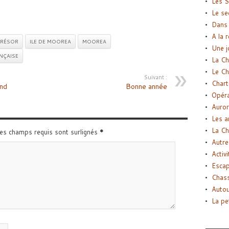
Les S
Le se
Dans 
A la 
TRÉSOR
ILE DE MOOREA
MOOREA
Une j
NÇAISE
La Ch
Le Ch
Suivant :
Chart
nd
Bonne année
Opéra
Auror
Les a
La Ch
Les champs requis sont surlignés
*
Autre
Activi
Esca
Chass
Autou
La pe