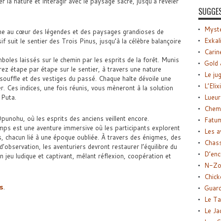
 la nature et interagir avec le paysage sacré, jusqu’à révéler
SUGGE
Myste
ne au cœur des légendes et des paysages grandioses de
Exkal
 suit le sentier des Trois Pinus, jusqu’à la célèbre balançoire
Carin
boles laissés sur le chemin par les esprits de la forêt. Munis
Gold 
rez étape par étape sur le sentier, à travers une nature
Le ju
souffle et des vestiges du passé. Chaque halte dévoile une
L’Elix
. Ces indices, une fois réunis, vous mèneront à la solution
Lueur
 Puta.
Chemi
punohu, où les esprits des anciens veillent encore.
Fatu
mps est une aventure immersive où les participants explorent
Les a
s, chacun lié à une époque oubliée. À travers des énigmes, des
Chas
observation, les aventuriers devront restaurer l’équilibre du
D’enc
n jeu ludique et captivant, mêlant réflexion, coopération et
N-Zo
Chick
s
.
Guard
Le Ta
Le Ja