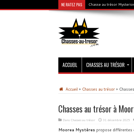
NE RATEZ PAS
Chasse au trésor Mysterios
ACCUEIL
CHASSES AU TRÉSOR
Accueil
»
Chasses au trésor
»
Chasses
Chasses au trésor à Moor
Dans
Chasses au trésor
31 décembre 2025
Moorea Mystères
propose différentes