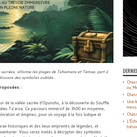
DERNIE
 sacrées, sillonne les plages de Tahiamanu et Temae, part à
 découvre des symboles oubliés…
Chass
roposées :
ou M
Chass
Une b
r de la vallée sacrée d’Opunohu, à la découverte du Souffle
mess
e dieu Ta’aroa. Ce parcours immersif de 3h00 en moyenne,
Chass
ploration et énigmes, pour un voyage à la fois ludique et
L’Éch
rae historiques et des lieux empreints de légendes, et
tréso
’aventurier. Vous serez invités à décrypter des symboles