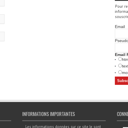
Pour re
informa
souscri
Email
Pseud
Email 
htm
tex
mob
INFORMATIONS IMPORTANTES
CONN
Les informations données sur ce site le sont