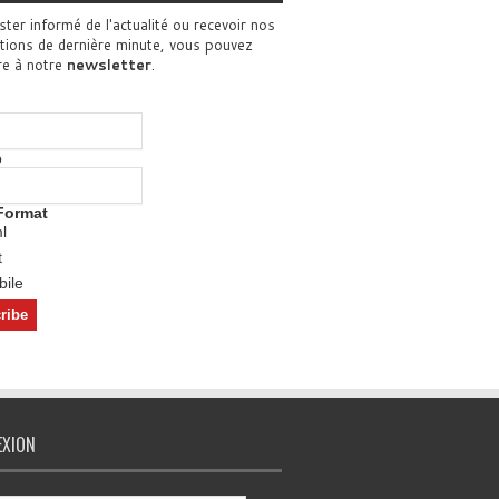
ster informé de l'actualité ou recevoir nos
tions de dernière minute, vous pouvez
re à notre
newsletter
.
o
Format
l
t
ile
EXION