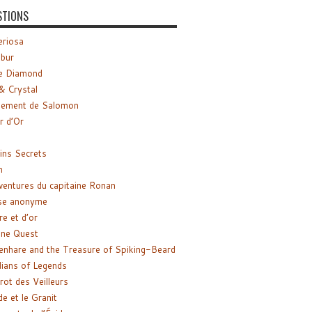
STIONS
riosa
ibur
e Diamond
& Crystal
gement de Salomon
ir d’Or
ns Secrets
m
ventures du capitaine Ronan
se anonyme
re et d’or
ne Quest
enhare and the Treasure of Spiking-Beard
ians of Legends
rot des Veilleurs
de et le Granit