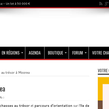
a - Un lot à 50 000 €
EN RÉGIONS
AGENDA
BOUTIQUE
FORUM
VOTRE CHA
VOTRE 
 au trésor à Moorea
ea
0
chasses au trésor
et
parcours d’orientation
sur l’
île de