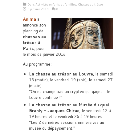
Dans
Activités enfants et familles
,
Chasses au trésor
8 janvier 2018
0
Anima
a
annoncé son
planning de
chasses au
trésor à
Paris
, pour
le mois de janvier 2018.
Au programme :
La chasse au trésor au Louvre
, le samedi
13 (matin), le vendredi 19 (soir), le samedi 27
(matin).
On ne change pas un cryptex qui gagne… le
Louvre continue !
La chasse au trésor au Musée du quai
Branly – Jacques Chirac
, le vendredi 12 à
19 heures et le vendredi 26 à 19 heures.
Les 2 dernières sessions immersives au
musée du dépaysement.