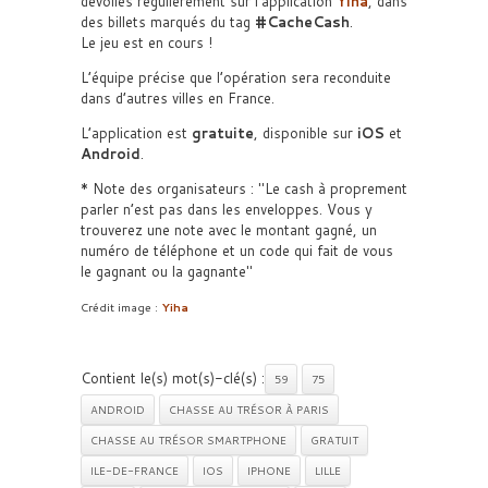
dévoilés régulièrement sur l’application
Yiha
, dans
des billets marqués du tag
#CacheCash
.
Le jeu est en cours !
L’équipe précise que l’opération sera reconduite
dans d’autres villes en France.
L’application est
gratuite
, disponible sur
iOS
et
Android
.
* Note des organisateurs :
Le cash à proprement
parler n’est pas dans les enveloppes. Vous y
trouverez une note avec le montant gagné, un
numéro de téléphone et un code qui fait de vous
le gagnant ou la gagnante
Crédit image :
Yiha
Contient le(s) mot(s)-clé(s) :
59
75
ANDROID
CHASSE AU TRÉSOR À PARIS
CHASSE AU TRÉSOR SMARTPHONE
GRATUIT
ILE-DE-FRANCE
IOS
IPHONE
LILLE