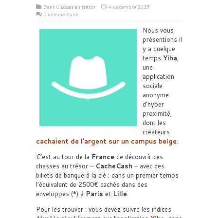
Dans
Chasses au trésor
4 décembre 2015
1 commentaire
Nous vous
présentions il
y a quelque
temps
Yiha
,
une
application
sociale
anonyme
d’hyper
proximité,
dont les
créateurs
cachaient de l’argent sur un campus belge
.
C’est au tour de la
France
de découvrir ces
chasses au trésor –
CacheCash
– avec des
billets de banque à la clé : dans un premier temps
l’équivalent de 2500€ cachés dans des
enveloppes (*) à
Paris
et
Lille
.
Pour les trouver : vous devez suivre les indices