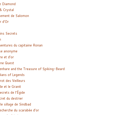
e Diamond
& Crystal
gement de Salomon
ir d’Or
ns Secrets
m
ventures du capitaine Ronan
se anonyme
re et d’or
ne Quest
enhare and the Treasure of Spiking-Beard
ians of Legends
rot des Veilleurs
de et le Granit
ecrets de l’Égide
cret du destrier
le sillage de Sindbad
recherche du scarabée d’or