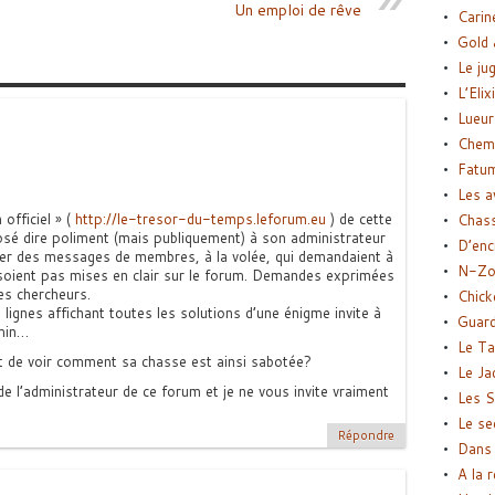
Un emploi de rêve
Carin
Gold 
Le ju
L’Elix
Lueur
Chemi
Fatu
Les a
 officiel » (
http://le-tresor-du-temps.leforum.eu
) de cette
Chas
osé dire poliment (mais publiquement) à son administrateur
D’enc
mer des messages de membres, à la volée, qui demandaient à
N-Zo
soient pas mises en clair sur le forum. Demandes exprimées
des chercheurs.
Chick
ignes affichant toutes les solutions d’une énigme invite à
Guard
min…
Le Ta
nt de voir comment sa chasse est ainsi sabotée?
Le Ja
e l’administrateur de ce forum et je ne vous invite vraiment
Les S
Le se
Répondre
Dans 
A la 