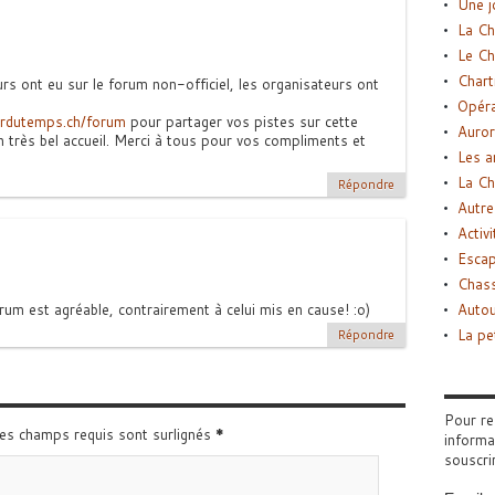
Une j
La Ch
Le Ch
Chart
rs ont eu sur le forum non-officiel, les organisateurs ont
Opéra
ordutemps.ch/forum
pour partager vos pistes sur cette
Auror
un très bel accueil. Merci à tous pour vos compliments et
Les a
La Ch
Répondre
Autre
Activi
Esca
Chass
rum est agréable, contrairement à celui mis en cause! :o)
Autou
La pe
Répondre
Pour re
Les champs requis sont surlignés
*
informa
souscri