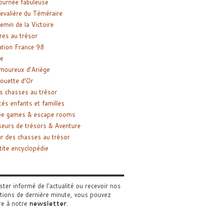
ournée fabuleuse
evalière du Téméraire
emin de la Victoire
res au trésor
tion France 98
e
moureux d’Ariège
ouette d’Or
s chasses au trésor
tés enfants et familles
pe games & escape rooms
eurs de trésors & Aventure
r des chasses au trésor
tite encyclopédie
ster informé de l'actualité ou recevoir nos
tions de dernière minute, vous pouvez
re à notre
newsletter
.