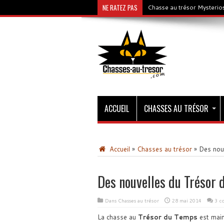
NE RATEZ PAS
Chasse au trésor Mysterios
ACCUEIL
CHASSES AU TRÉSOR
Accueil
»
Chasses au trésor
»
Des nou
Des nouvelles du Trésor
Dans
Chasses au trésor
28 mai 2014
3 c
La chasse au
Trésor du Temps
est main