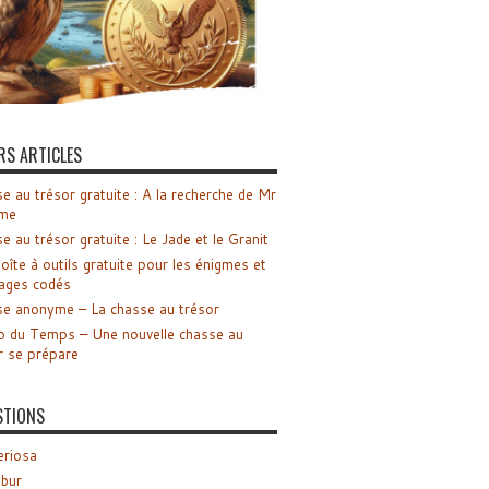
RS ARTICLES
e au trésor gratuite : A la recherche de Mr
me
e au trésor gratuite : Le Jade et le Granit
oîte à outils gratuite pour les énigmes et
ages codés
e anonyme – La chasse au trésor
o du Temps – Une nouvelle chasse au
r se prépare
STIONS
riosa
ibur