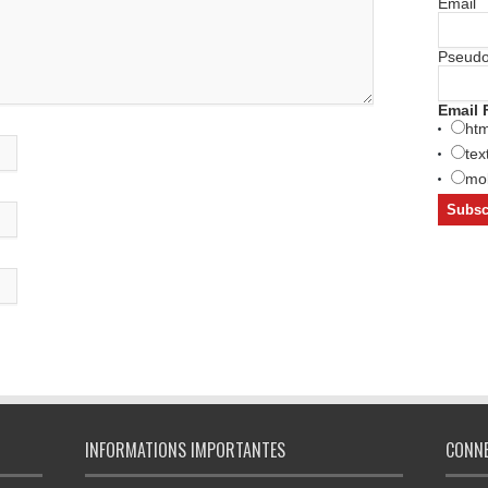
Email
Pseud
Email 
htm
tex
mob
INFORMATIONS IMPORTANTES
CONN