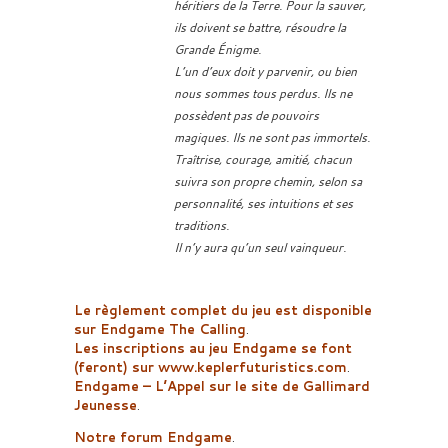
héritiers de la Terre. Pour la sauver,
ils doivent se battre, résoudre la
Grande Énigme.
L’un d’eux doit y parvenir, ou bien
nous sommes tous perdus. Ils ne
possèdent pas de pouvoirs
magiques. Ils ne sont pas immortels.
Traîtrise, courage, amitié, chacun
suivra son propre chemin, selon sa
personnalité, ses intuitions et ses
traditions.
Il n’y aura qu’un seul vainqueur.
Le règlement complet du jeu est disponible
sur Endgame The Calling
.
Les inscriptions au jeu Endgame se font
(feront) sur www.keplerfuturistics.com
.
Endgame – L’Appel sur le site de Gallimard
Jeunesse
.
Notre forum Endgame
.