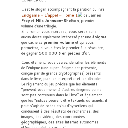
COMMENCÉ
.
C’est le slogan accompagnant la parution du livre
Endgame – L’appel – Tome 1
de
James
Frey
et
Nils Johnson-Shelton
, premier
volume d’une trilogie.
Si le roman vous intéresse, vous serez sans
aucun doute également intéressé par une
énigme
que cache ce
premier volume
et qui vous
permettra, si vous êtes le premier à la résoudre,
de gagner
500 000 $ en pièces d’or
.
Concrètement, vous devrez identifier les éléments
de l’énigme (une super-énigme est présente,
conçue par de grands cryptographes) présents
dans le livre, puis les interpréter et les décoder.
Le règlement du jeu précise que les éléments
peuvent vous mener à d’autres énigmes qui ne
sont pas contenues dans le Livre
et également
que les
indices peuvent être textuels ou visuels, il
peut s’agir de codes et/ou d’hyperliens qui
conduisent à des résultats de recherches, des
images, des vidéos, des coordonnées
géographiques, des sites Internet autonomes
et/ou des médias sociaux
.