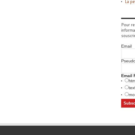
La pe
Pour re
informa
souscri
Email
Pseud
Email 
htm
tex
mob