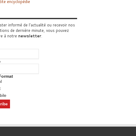
tite encyclopédie
ster informé de l'actualité ou recevoir nos
tions de dernière minute, vous pouvez
re à notre
newsletter
.
o
Format
l
t
ile