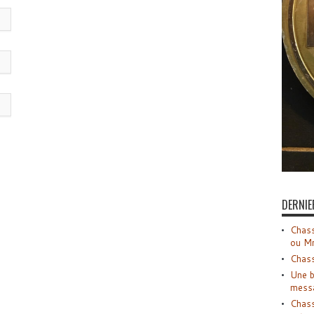
DERNIE
Chass
ou M
Chass
Une b
mess
Chass