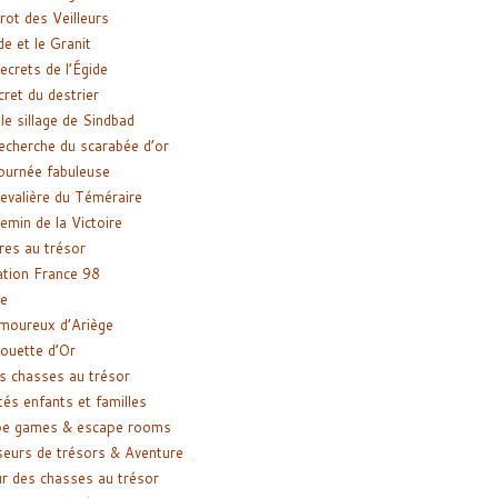
rot des Veilleurs
de et le Granit
ecrets de l’Égide
cret du destrier
le sillage de Sindbad
recherche du scarabée d’or
ournée fabuleuse
evalière du Téméraire
emin de la Victoire
res au trésor
tion France 98
e
moureux d’Ariège
ouette d’Or
s chasses au trésor
tés enfants et familles
pe games & escape rooms
eurs de trésors & Aventure
r des chasses au trésor