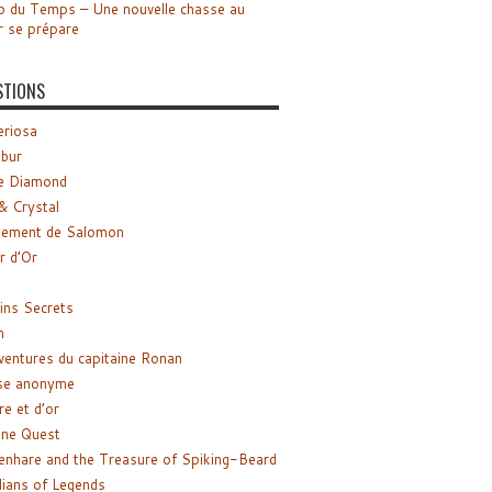
o du Temps – Une nouvelle chasse au
r se prépare
STIONS
riosa
ibur
e Diamond
& Crystal
gement de Salomon
ir d’Or
ns Secrets
m
ventures du capitaine Ronan
se anonyme
re et d’or
ne Quest
enhare and the Treasure of Spiking-Beard
ians of Legends