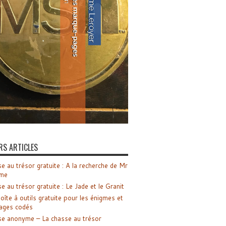
RS ARTICLES
e au trésor gratuite : A la recherche de Mr
me
e au trésor gratuite : Le Jade et le Granit
oîte à outils gratuite pour les énigmes et
ages codés
e anonyme – La chasse au trésor