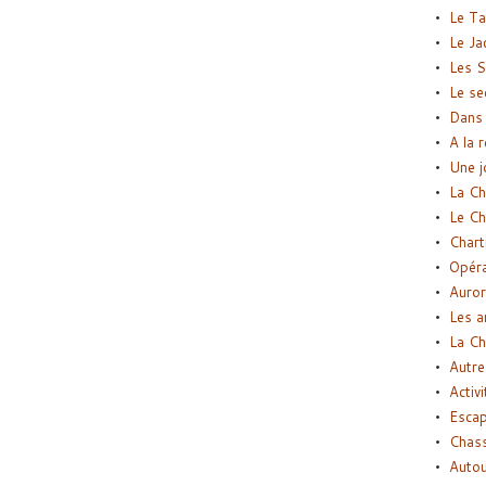
Le Ta
Le Ja
Les S
Le se
Dans 
A la 
Une j
La Ch
Le Ch
Chart
Opéra
Auror
Les a
La Ch
Autre
Activi
Esca
Chass
Autou