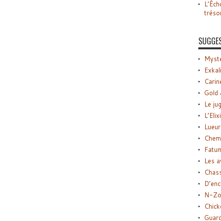
L’Éch
tréso
SUGGE
Myste
Exkal
Carin
Gold 
Le ju
L’Elix
Lueur
Chemi
Fatu
Les a
Chas
D’enc
N-Zo
Chick
Guard