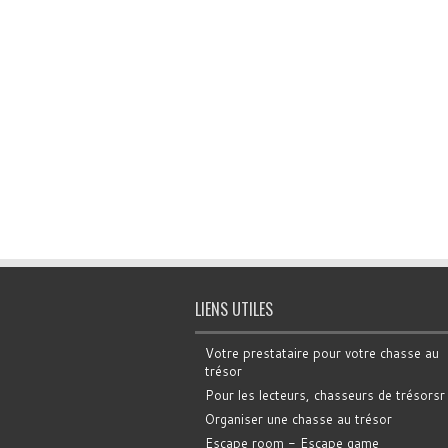
LIENS UTILES
Votre prestataire pour votre chasse au
trésor
Pour les lecteurs, chasseurs de trésorsr
Organiser une chasse au trésor
Escape room - Escape game