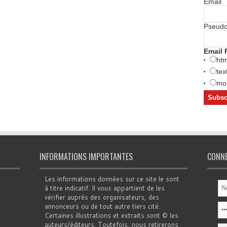
Email
Pseud
Email 
htm
tex
mob
INFORMATIONS IMPORTANTES
CONN
Les informations données sur ce site le sont
à titre indicatif. Il vous appartient de les
vérifier auprès des organisateurs, des
annonceurs ou de tout autre tiers cité.
Certaines illustrations et extraits sont © les
auteurs/éditeurs. Toutefois, nous retirerons