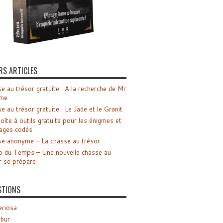
RS ARTICLES
e au trésor gratuite : A la recherche de Mr
me
e au trésor gratuite : Le Jade et le Granit
oîte à outils gratuite pour les énigmes et
ages codés
e anonyme – La chasse au trésor
o du Temps – Une nouvelle chasse au
r se prépare
STIONS
riosa
ibur