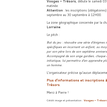
Vosges – Trésors
, débute le samedi 03
matinée.
Attention
: les inscriptions (obligatoires
septembre au 30 septembre à 12H00.
La zone géographique concernée par la cha
Lorraine
.
Le pitch :
But du jeu : résoudre une série d’énigmes 
spécifiques en incarnant un enfant, au moy
par son père lors de son septième annivers
Accompagné de son ange gardien, chaque é
initiatique, lui permettra d’en apprendre p
un homme.
L’organisateur précise qu’aucun déplacemen
Plus d’informations et inscriptions à
Trésors
.
Merci à Pierre !
Crédit image et présentation :
Vosges – Trésor