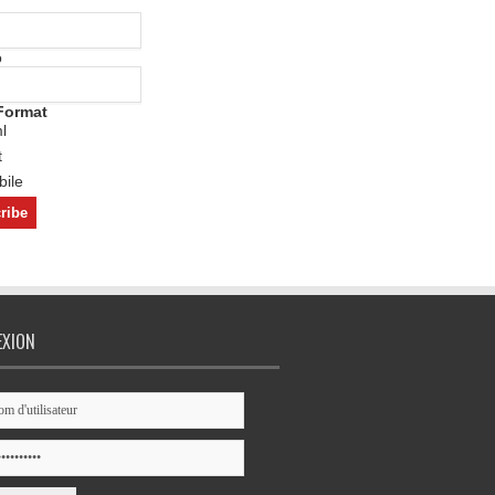
o
Format
l
t
ile
EXION