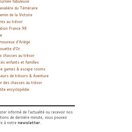
ournée fabuleuse
evalière du Téméraire
emin de la Victoire
res au trésor
tion France 98
e
moureux d’Ariège
ouette d’Or
s chasses au trésor
tés enfants et familles
pe games & escape rooms
eurs de trésors & Aventure
r des chasses au trésor
tite encyclopédie
ster informé de l'actualité ou recevoir nos
tions de dernière minute, vous pouvez
re à notre
newsletter
.