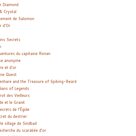
e Diamond
& Crystal
gement de Salomon
ir d’Or
ns Secrets
m
ventures du capitaine Ronan
se anonyme
re et d’or
ne Quest
enhare and the Treasure of Spiking-Beard
ians of Legends
rot des Veilleurs
de et le Granit
ecrets de l’Égide
cret du destrier
le sillage de Sindbad
recherche du scarabée d’or