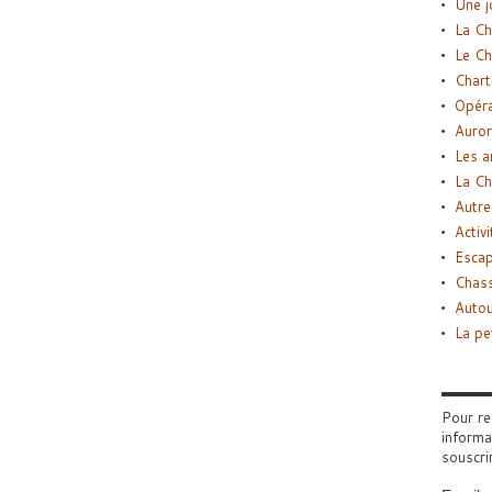
Une j
La Ch
Le Ch
Chart
Opéra
Auror
Les a
La Ch
Autre
Activi
Esca
Chass
Autou
La pe
Pour re
informa
souscri