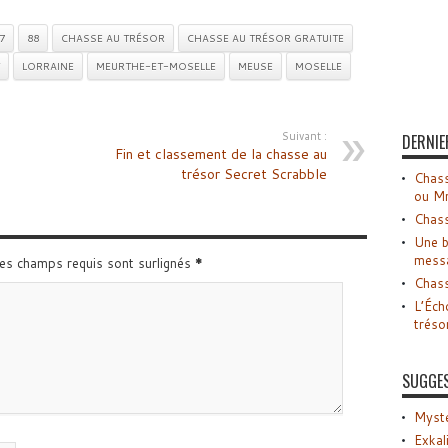
7
88
CHASSE AU TRÉSOR
CHASSE AU TRÉSOR GRATUITE
LORRAINE
MEURTHE-ET-MOSELLE
MEUSE
MOSELLE
Suivant :
DERNIE
Fin et classement de la chasse au
trésor Secret Scrabble
Chass
ou M
Chass
Une b
mess
Les champs requis sont surlignés
*
Chass
L’Éch
tréso
SUGGE
Myste
Exkal