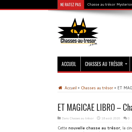
NE RATEZ PAS
Chasse au trésor Mysterios
ACCUEIL
CHASSES AU TRÉSOR
Accueil
»
Chasses au trésor
»
ET MAGI
ET MAGICAE LIBRO – Cha
Dans
Chasses au trésor
18 août 2020
0
Cette
nouvelle chasse au trésor
, la c