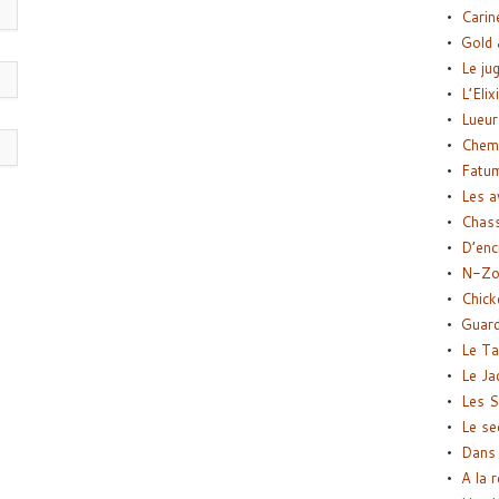
Carin
Gold 
Le ju
L’Elix
Lueur
Chemi
Fatu
Les a
Chas
D’enc
N-Zo
Chick
Guard
Le Ta
Le Ja
Les S
Le se
Dans 
A la 