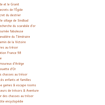
de et le Granit
ecrets de l’Égide
cret du destrier
le sillage de Sindbad
recherche du scarabée d’or
ournée fabuleuse
evalière du Téméraire
emin de la Victoire
res au trésor
tion France 98
e
moureux d’Ariège
ouette d’Or
s chasses au trésor
tés enfants et familles
pe games & escape rooms
eurs de trésors & Aventure
r des chasses au trésor
tite encyclopédie