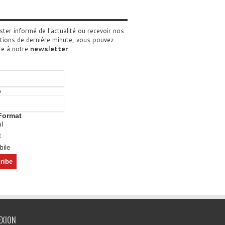
ster informé de l'actualité ou recevoir nos
tions de dernière minute, vous pouvez
re à notre
newsletter
.
o
Format
l
t
ile
EXION