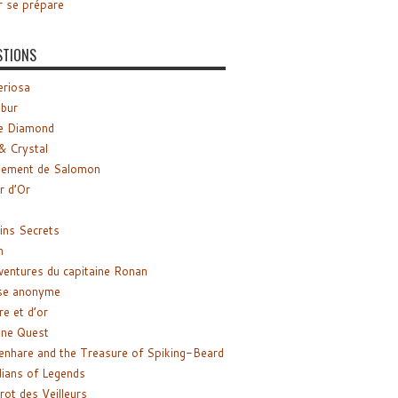
r se prépare
STIONS
riosa
ibur
e Diamond
& Crystal
gement de Salomon
ir d’Or
ns Secrets
m
ventures du capitaine Ronan
se anonyme
re et d’or
ne Quest
enhare and the Treasure of Spiking-Beard
ians of Legends
rot des Veilleurs