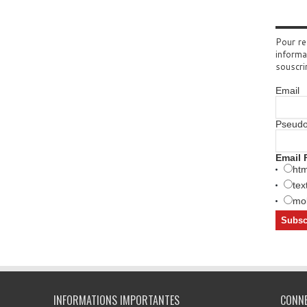
Pour re
informa
souscri
Email
Pseud
Email 
htm
tex
mob
INFORMATIONS IMPORTANTES
CONN