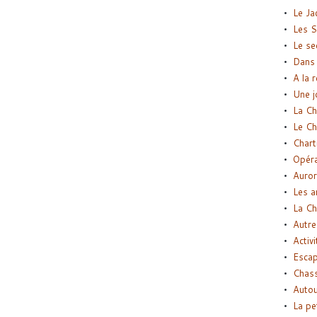
Le Ja
Les S
Le se
Dans 
A la 
Une j
La Ch
Le Ch
Chart
Opéra
Auror
Les a
La Ch
Autre
Activi
Esca
Chass
Autou
La pe