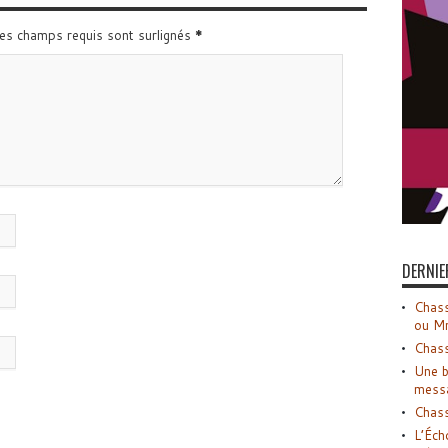
Les champs requis sont surlignés
*
DERNIE
Chass
ou M
Chass
Une b
mess
Chass
L’Éch