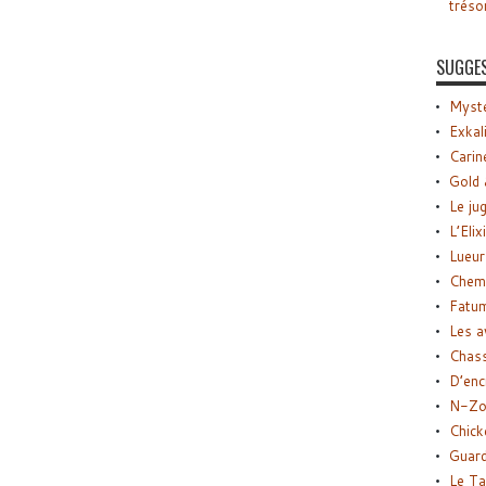
tréso
SUGGE
Myste
Exkal
Carin
Gold 
Le ju
L’Elix
Lueur
Chemi
Fatu
Les a
Chas
D’enc
N-Zo
Chick
Guard
Le Ta