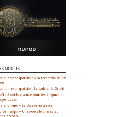
RS ARTICLES
e au trésor gratuite : A la recherche de Mr
me
e au trésor gratuite : Le Jade et le Granit
oîte à outils gratuite pour les énigmes et
ages codés
e anonyme – La chasse au trésor
o du Temps – Une nouvelle chasse au
r se prépare