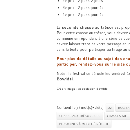
2e prix : 2 pass 2 jours.
3e prix : 2 pass journée.
4e prix : 2 pass journée.
La
seconde chasse au trésor
est prop
Pour cette chasse au trésor, vous devrez 
commune en répondant à une série de que
devrez laisser trace de votre passage en 
dans la boite pour participer au tirage au s
Pour plus de détails au sujet des
cha
participer
, rendez-vous sur le site d
Note : le festival se déroule les vendredi 1
Bowidel
.
Crédit image : association Bowidel
Contient le(s) mot(s)-clé(s) :
22
BOBITA
CHASSE AUX TRÉSORS GPS
CHASSES AU T
PERSONNES À MOBILITÉ RÉDUITE