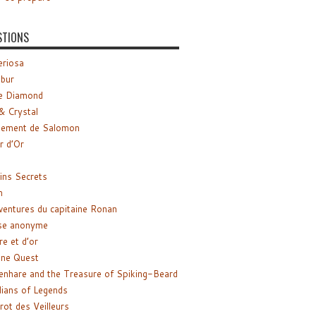
STIONS
riosa
ibur
e Diamond
& Crystal
gement de Salomon
ir d’Or
ns Secrets
m
ventures du capitaine Ronan
se anonyme
re et d’or
ne Quest
enhare and the Treasure of Spiking-Beard
ians of Legends
rot des Veilleurs