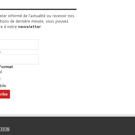
ster informé de l'actualité ou recevoir nos
tions de dernière minute, vous pouvez
re à notre
newsletter
.
o
Format
l
t
ile
EXION