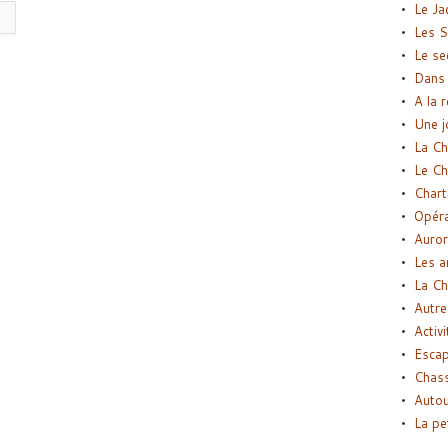
Le Ja
Les S
Le se
Dans 
A la 
Une j
La Ch
Le Ch
Chart
Opéra
Auror
Les a
La Ch
Autre
Activi
Esca
Chass
Autou
La pe