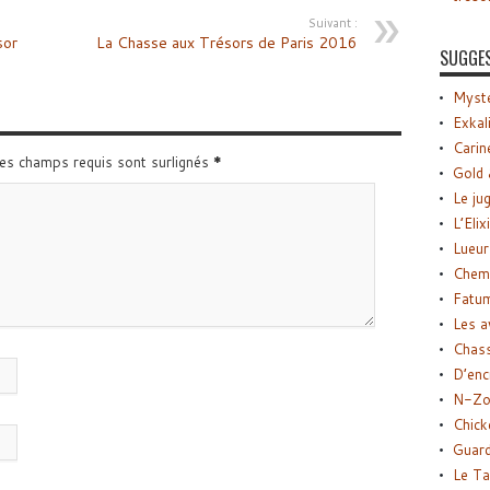
Suivant :
sor
La Chasse aux Trésors de Paris 2016
SUGGE
Myste
Exkal
Carin
Les champs requis sont surlignés
*
Gold 
Le ju
L’Elix
Lueur
Chemi
Fatu
Les a
Chas
D’enc
N-Zo
Chick
Guard
Le Ta