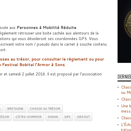
osée aux
Personnes à Mobilité Réduite
.
également retrouver une boite cachée aux alentours de la
stions qui vous dévoileront ses coordonnées GPS. Vous
inscrivant votre nom / pseudo dans le carnet à souche contenu
ort.
sses au trésor
, pour consulter le
règlement
ou pour
u
Festival Bobital l’Armor à Sons
.
er et samedi 2 juillet 2016. Il est proposé par l’association
DERNIE
Chass
ou M
Chass
Une b
L
BRETAGNE
CHASSE AU TRÉSOR
mess
RÉSOR
CÔTES-D'ARMOR
DINAN
GPS
GRATUIT
Chass
L’Éch
tréso