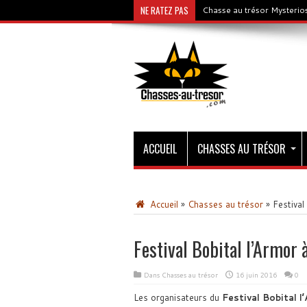
NE RATEZ PAS
Chasse au trésor Mysterios
ACCUEIL
CHASSES AU TRÉSOR
Accueil
»
Chasses au trésor
»
Festival
Festival Bobital l’Armor 
Dans
Chasses au trésor
16 juin 2016
0
Les organisateurs du
Festival Bobital 