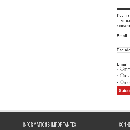
Pour re
informa
souscri
Email
Pseud
Email 
htm
tex
mob
INFORMATIONS IMPORTANTES
CONN