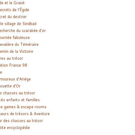
de et le Granit
ecrets de l’Égide
cret du destrier
le sillage de Sindbad
recherche du scarabée d’or
ournée fabuleuse
evalière du Téméraire
emin de la Victoire
res au trésor
tion France 98
e
moureux d’Ariège
ouette d’Or
s chasses au trésor
tés enfants et familles
pe games & escape rooms
eurs de trésors & Aventure
r des chasses au trésor
tite encyclopédie