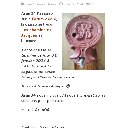
Dans
Chasses au trésor
1 février 2024
0
Arun04
l’annonce
sur le
forum dédié
,
la chasse au trésor
Les chemins de
Jacques
est
terminée :
Cette chasse se
termine ce jour 31
janvier 2024 à
14h. Grâce à la
sagacité de toute
l’équipe T’hibou Chou Team.
Bravo à toute l’équipe. 😉
Arun04
nous indique qu’il nous
transmettra
les
solutions pour publication.
Merci à
Arun04
.
Contient le(s) mot(s)-clé(s) :