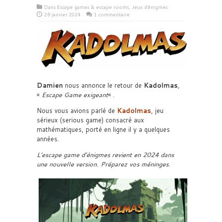
Dans
Escape games & escape rooms
,
Jeux d'énigmes
28 janvier 2024
1 commentaire
Damien
nous annonce le retour de
Kadolmas
,
«
Escape Game exigeant
« .
Nous vous avions parlé de
Kadolmas
, jeu
sérieux (serious game) consacré aux
mathématiques, porté en ligne il y a quelques
années.
L’escape game d’énigmes revient en 2024 dans
une nouvelle version. Préparez vos méninges.