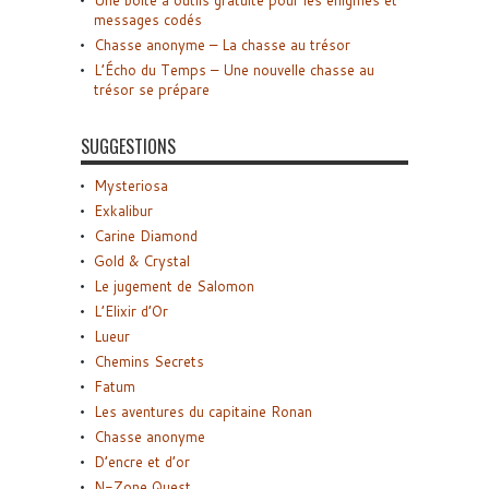
Une boîte à outils gratuite pour les énigmes et
messages codés
Chasse anonyme – La chasse au trésor
L’Écho du Temps – Une nouvelle chasse au
trésor se prépare
SUGGESTIONS
Mysteriosa
Exkalibur
Carine Diamond
Gold & Crystal
Le jugement de Salomon
L’Elixir d’Or
Lueur
Chemins Secrets
Fatum
Les aventures du capitaine Ronan
Chasse anonyme
D’encre et d’or
N-Zone Quest