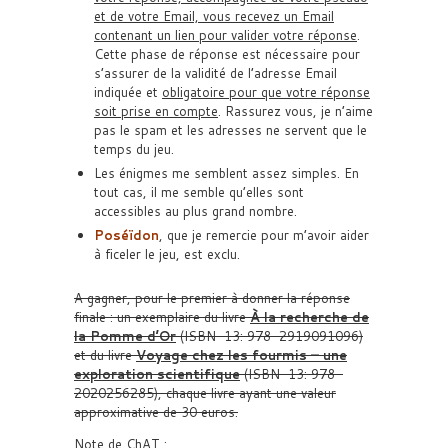
et de votre Email, vous recevez un Email
contenant un lien pour valider votre réponse
.
Cette phase de réponse est nécessaire pour
s’assurer de la validité de l’adresse Email
indiquée et
obligatoire pour que votre réponse
soit prise en compte
. Rassurez vous, je n’aime
pas le spam et les adresses ne servent que le
temps du jeu.
Les énigmes me semblent assez simples. En
tout cas, il me semble qu’elles sont
accessibles au plus grand nombre.
Poséïdon
, que je remercie pour m’avoir aider
à ficeler le jeu, est exclu.
A gagner, pour le premier à donner la réponse
finale : un exemplaire du livre
À la recherche de
la Pomme d’Or
(ISBN-13: 978-2919091096)
et du livre
Voyage chez les fourmis – une
exploration scientifique
(ISBN-13: 978-
2020256285), chaque livre ayant une valeur
approximative de 30 euros.
Note de ChAT :