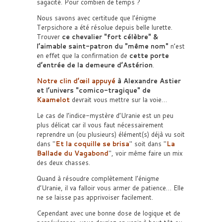
sagacité. Pour combien de temps ?
Nous savons avec certitude que l’énigme
Terpsichore a été résolue depuis belle lurette.
Trouver
ce chevalier
fort célèbre
&
l’aimable saint-patron du
même nom
n’est
en effet que la confirmation de
cette porte
d’entrée de la demeure d’Astérion
.
Notre clin d’œil appuyé
à Alexandre Astier
et l’univers
comico-tragique
de
Kaamelot
devrait vous mettre sur la voie…
Le cas de l’indice-mystère d’Uranie est un peu
plus délicat car il vous faut nécessairement
reprendre un (ou plusieurs) élément(s) déjà vu soit
dans
Et la coquille se brisa
soit dans
La
Ballade du Vagabond
, voir même faire un mix
des deux chasses.
Quand à résoudre complètement l’énigme
d’Uranie, il va falloir vous armer de patience… Elle
ne se laisse pas apprivoiser facilement.
Cependant avec une bonne dose de logique et de