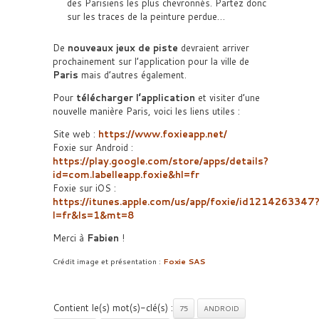
des Parisiens les plus chevronnés. Partez donc
sur les traces de la peinture perdue…
De
nouveaux jeux de piste
devraient arriver
prochainement sur l’application pour la ville de
Paris
mais d’autres également.
Pour
télécharger l’application
et visiter d’une
nouvelle manière Paris, voici les liens utiles :
Site web :
https://www.foxieapp.net/
Foxie sur Android :
https://play.google.com/store/apps/details?
id=com.labelleapp.foxie&hl=fr
Foxie sur iOS :
https://itunes.apple.com/us/app/foxie/id1214263347
l=fr&ls=1&mt=8
Merci à
Fabien
!
Crédit image et présentation :
Foxie SAS
Contient le(s) mot(s)-clé(s) :
75
ANDROID