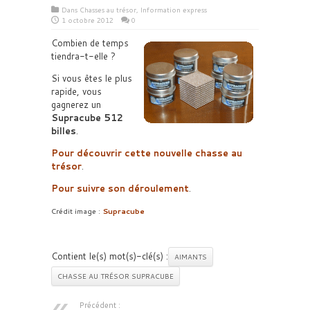
Dans
Chasses au trésor
,
Information express
1 octobre 2012
0
Combien de temps
tiendra-t-elle ?
Si vous êtes le plus
rapide, vous
gagnerez un
Supracube 512
billes
.
Pour découvrir cette nouvelle chasse au
trésor
.
Pour suivre son déroulement
.
Crédit image :
Supracube
Contient le(s) mot(s)-clé(s) :
AIMANTS
CHASSE AU TRÉSOR SUPRACUBE
Précédent :