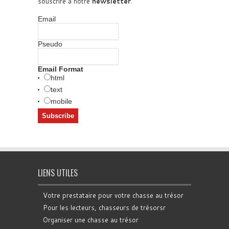
souscrire à notre
newsletter
.
Email
Pseudo
Email Format
html
text
mobile
LIENS UTILES
Votre prestataire pour votre chasse au trésor
Pour les lecteurs, chasseurs de trésorsr
Organiser une chasse au trésor