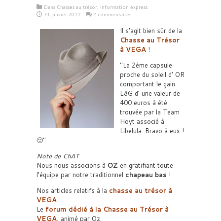
Dans
Chasses au trésor
,
Information express
31 janvier 2017
2 commentaires
Il s’agit bien sûr de la
Chasse au Trésor
à VEGA
!
La 2ème capsule
proche du soleil d’ OR
comportant le gain
E8G d’ une valeur de
400 euros à été
trouvée par la Team
Hoyt associé à
Libelula. Bravo à eux !
🙂
Note de ChAT
Nous nous associons à
OZ
en gratifiant toute
l’équipe par notre traditionnel
chapeau bas
!
Nos articles relatifs à la
chasse au trésor à
VEGA
.
Le
forum dédié à la Chasse au Trésor à
VEGA
, animé par Oz.