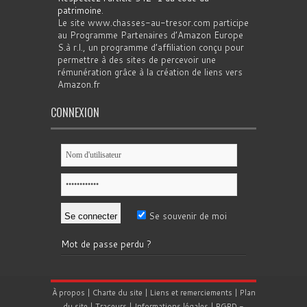
patrimoine
.
Le site www.chasses-au-tresor.com participe
au Programme Partenaires d’Amazon Europe
S.à r.l., un programme d’affiliation conçu pour
permettre à des sites de percevoir une
rémunération grâce à la création de liens vers
Amazon.fr
CONNEXION
Se souvenir de moi
Mot de passe perdu ?
À propos
|
Charte du site
|
Liens et remerciements
|
Plan
du site
|
Traceurs
|
Informations légales
|
RGPD
-