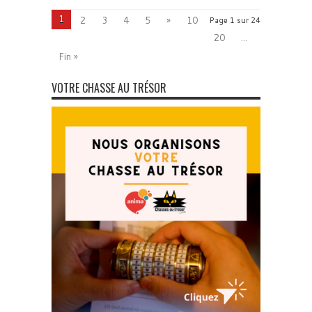
1
2
3
4
5
»
10
Page 1 sur 24
20
...
Fin »
VOTRE CHASSE AU TRÉSOR