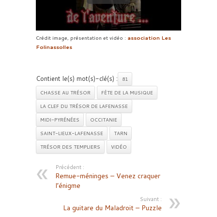
Crédit image, présentation et vidéo :
association Les
Folinassolles
Contient le(s) mot(s)-clé(s) :
81
CHASSE AU TRÉSOR
FÊTE DE LA MUSIQUE
LA CLEF DU TRÉSOR DE LAFENASSE
MIDI-PYRÉNÉES
OCCITANIE
SAINT-LIEUX-LAFENASSE
TARN
TRÉSOR DES TEMPLIERS
VIDÉO
Précédent :
Remue-méninges – Venez craquer
l’énigme
Suivant :
La guitare du Maladroit – Puzzle