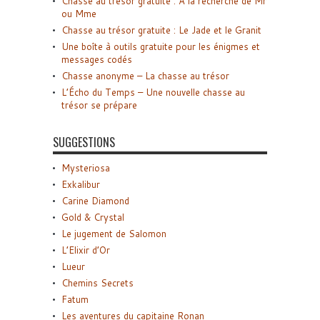
Chasse au trésor gratuite : A la recherche de Mr
ou Mme
Chasse au trésor gratuite : Le Jade et le Granit
Une boîte à outils gratuite pour les énigmes et
messages codés
Chasse anonyme – La chasse au trésor
L’Écho du Temps – Une nouvelle chasse au
trésor se prépare
SUGGESTIONS
Mysteriosa
Exkalibur
Carine Diamond
Gold & Crystal
Le jugement de Salomon
L’Elixir d’Or
Lueur
Chemins Secrets
Fatum
Les aventures du capitaine Ronan