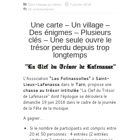
Dans
Chasses au trésor
7 janvier 2016
16 commentaires
Une carte – Un village –
Des énigmes – Plusieurs
clés – Une seule ouvre le
trésor perdu depuis trop
longtemps
L’Association
Les Folinassolles
à
Saint-
Lieux-Lafenasse
dans le
Tarn
, propose une
chasse au trésor intitulée
La Clef du Trésor
de Lafenasse
dont l’épilogue se déroulera le
dimanche 19 juin 2016 dans le cadre de la journée
de la Fête de la musique.
A gagner…
Si le nombre de participants est compris entre
20 et 50 personnes : 4 entrées (2 entrées