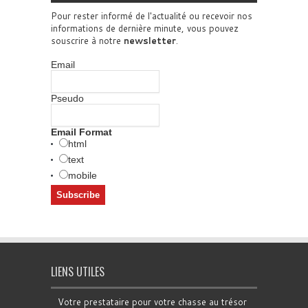
Pour rester informé de l'actualité ou recevoir nos
informations de dernière minute, vous pouvez
souscrire à notre
newsletter
.
Email
Pseudo
Email Format
html
text
mobile
LIENS UTILES
Votre prestataire pour votre chasse au trésor