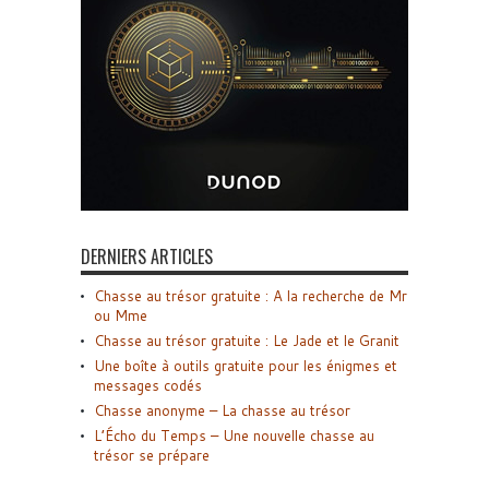
DERNIERS ARTICLES
Chasse au trésor gratuite : A la recherche de Mr
ou Mme
Chasse au trésor gratuite : Le Jade et le Granit
Une boîte à outils gratuite pour les énigmes et
messages codés
Chasse anonyme – La chasse au trésor
L’Écho du Temps – Une nouvelle chasse au
trésor se prépare