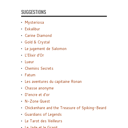
SUGGESTIONS
Mysteriosa
Exkalibur
Carine Diamond
Gold & Crystal
Le jugement de Salomon
L’Elixir d’Or
Lueur
Chemins Secrets
Fatum
Les aventures du capitaine Ronan
Chasse anonyme
D’encre et d’or
N-Zone Quest
Chickenhare and the Treasure of Spiking-Beard
Guardians of Legends
Le Tarot des Veilleurs
Le Jade et le Granit