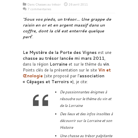
Dans
Chasses au trésor
26 avril 2011
7 commentaires
‘
Sous vos pieds, un trésor… Une grappe de
raisin en or et en argent massif dans un
coffre, dont la clé est enterrée quelque
part
‘
.
Le Mystère de la Porte des Vignes
est une
chasse au trésor lancée mi mars 2011
,
dans la région
Lorraine
et sur le thème du
vin
.
Points clés de la présentation sur le site
Vin et
Œnologie
(site proposé par l’
association
« Cépages et Terroirs »
), je cite:
De passionnantes énigmes à
résoudre sur le thème du vin et
de la Lorraine
Des lieux et des infos insolites à
découvrir sur la Lorraine et son
Histoire
Une chasse au trésor palpitante