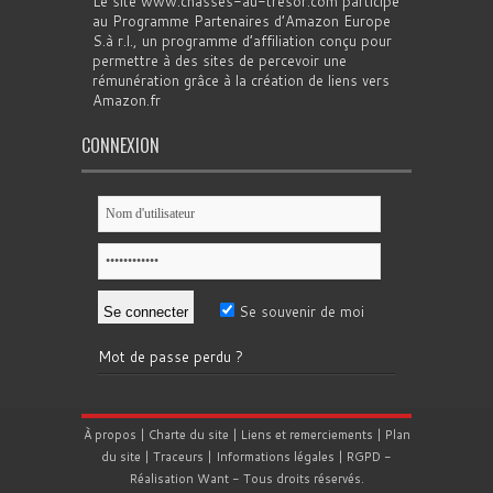
Le site www.chasses-au-tresor.com participe
au Programme Partenaires d’Amazon Europe
S.à r.l., un programme d’affiliation conçu pour
permettre à des sites de percevoir une
rémunération grâce à la création de liens vers
Amazon.fr
CONNEXION
Se souvenir de moi
Mot de passe perdu ?
À propos
|
Charte du site
|
Liens et remerciements
|
Plan
du site
|
Traceurs
|
Informations légales
|
RGPD
-
Réalisation
Want
- Tous droits réservés.