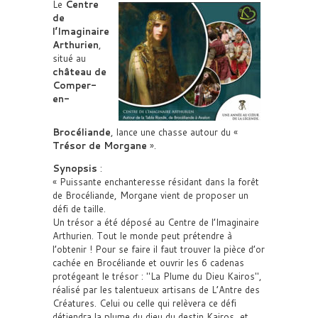
Le
Centre
de
l’Imaginaire
Arthurien
,
situé au
château de
Comper-
en-
Brocéliande
, lance une chasse autour du «
Trésor de Morgane
».
Synopsis
:
« Puissante enchanteresse résidant dans la forêt
de Brocéliande, Morgane vient de proposer un
défi de taille.
Un trésor a été déposé au Centre de l’Imaginaire
Arthurien. Tout le monde peut prétendre à
l’obtenir ! Pour se faire il faut trouver la pièce d’or
cachée en Brocéliande et ouvrir les 6 cadenas
protégeant le trésor :
La Plume du Dieu Kairos
,
réalisé par les talentueux artisans de L’Antre des
Créatures. Celui ou celle qui relèvera ce défi
détiendra la plume du dieu du destin Kairos, et