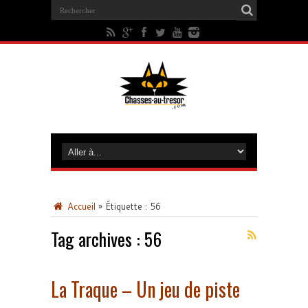
Accueil
»
Étiquette :
56
Tag archives :
56
La Traque – Un jeu de piste