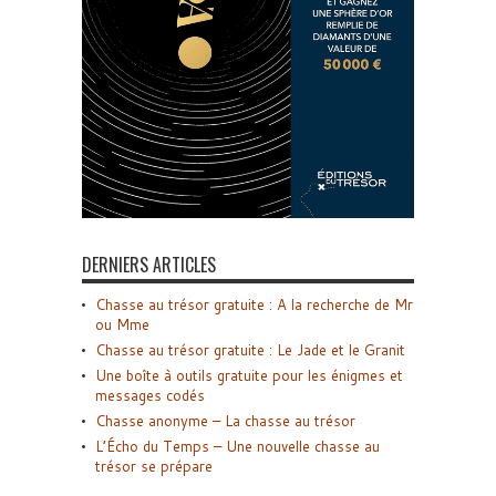
DERNIERS ARTICLES
Chasse au trésor gratuite : A la recherche de Mr
ou Mme
Chasse au trésor gratuite : Le Jade et le Granit
Une boîte à outils gratuite pour les énigmes et
messages codés
Chasse anonyme – La chasse au trésor
L’Écho du Temps – Une nouvelle chasse au
trésor se prépare