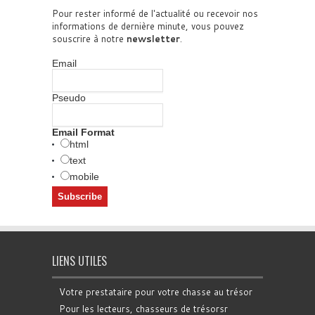
Pour rester informé de l'actualité ou recevoir nos
informations de dernière minute, vous pouvez
souscrire à notre
newsletter
.
Email
Pseudo
Email Format
html
text
mobile
LIENS UTILES
Votre prestataire pour votre chasse au trésor
Pour les lecteurs, chasseurs de trésorsr