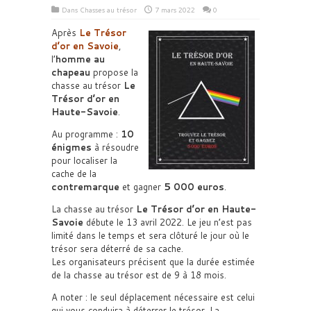
Dans
Chasses au trésor
7 mars 2022
0
Après
Le Trésor
d’or en Savoie
,
l’
homme au
chapeau
propose la
chasse au trésor
Le
Trésor d’or en
Haute-Savoie
.
Au programme :
10
énigmes
à résoudre
pour localiser la
cache de la
contremarque
et gagner
5 000 euros
.
La chasse au trésor
Le Trésor d’or en Haute-
Savoie
débute le 13 avril 2022. Le jeu n’est pas
limité dans le temps et sera clôturé le jour où le
trésor sera déterré de sa cache.
Les organisateurs précisent que la durée estimée
de la chasse au trésor est de 9 à 18 mois.
A noter : le seul déplacement nécessaire est celui
qui vous conduira à déterrer le trésor. La