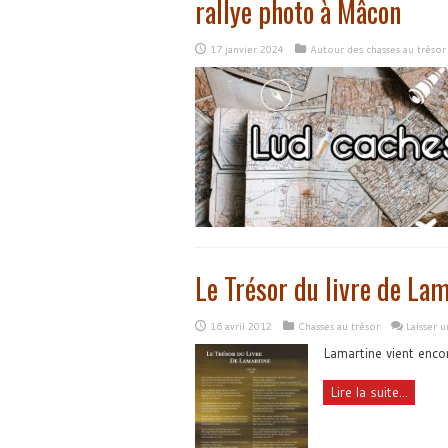
rallye photo à Mâcon
17 janvier 2024
Autour des chasses au trésor
Le Trésor du livre de La
16 avril 2012
Chasses au trésor
Laisser 
Lamartine vient enco
Lire la suite...