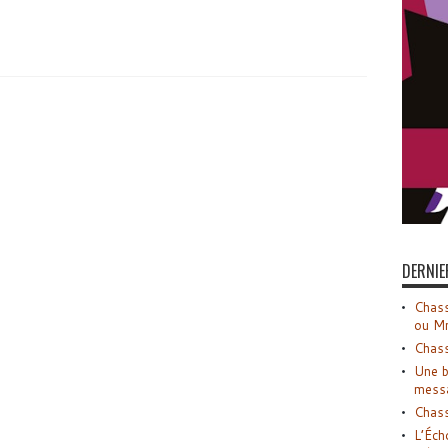
DERNIE
Chass
ou M
Chass
Une b
mess
Chass
L’Éch