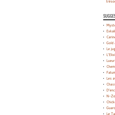
tréso
SUGGE
Myste
Exkal
Carin
Gold 
Le ju
L’Elix
Lueur
Chemi
Fatu
Les a
Chas
D’enc
N-Zo
Chick
Guard
Le Ta