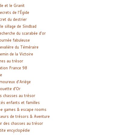
de et le Granit
ecrets de l’Égide
cret du destrier
le sillage de Sindbad
recherche du scarabée d’or
ournée fabuleuse
evalière du Téméraire
emin de la Victoire
res au trésor
tion France 98
e
moureux d’Ariège
ouette d’Or
s chasses au trésor
tés enfants et familles
pe games & escape rooms
eurs de trésors & Aventure
r des chasses au trésor
tite encyclopédie