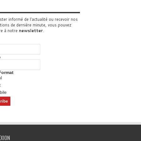
ster informé de l'actualité ou recevoir nos
tions de dernière minute, vous pouvez
re à notre
newsletter
.
o
Format
l
t
ile
EXION