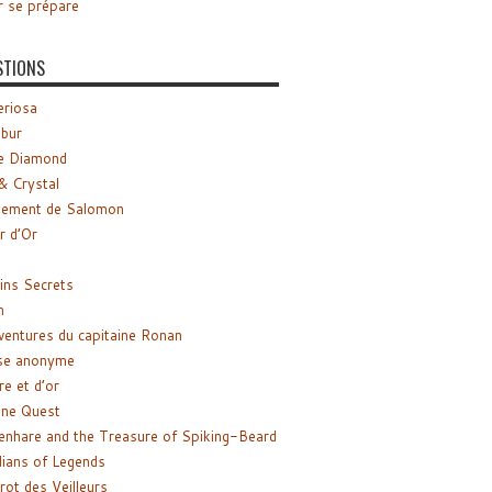
r se prépare
STIONS
riosa
ibur
e Diamond
& Crystal
gement de Salomon
ir d’Or
ns Secrets
m
ventures du capitaine Ronan
se anonyme
re et d’or
ne Quest
enhare and the Treasure of Spiking-Beard
ians of Legends
rot des Veilleurs