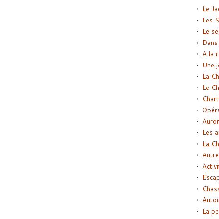
Le Ja
Les S
Le se
Dans 
A la 
Une j
La Ch
Le Ch
Chart
Opéra
Auror
Les a
La Ch
Autre
Activi
Esca
Chass
Autou
La pe