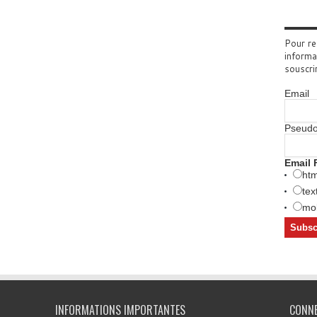
Pour re
informa
souscri
Email
Pseud
Email 
htm
tex
mob
INFORMATIONS IMPORTANTES
CONN