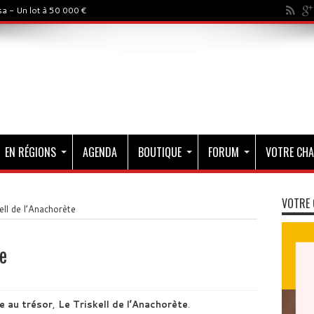
a - Un lot à 50 000 €
EN RÉGIONS
AGENDA
BOUTIQUE
FORUM
VOTRE CHA
VOTRE 
ell de l’Anachorète
e
e au trésor
,
Le Triskell de l’Anachorète
.