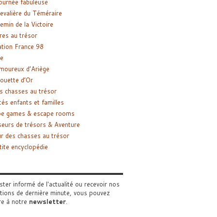
ournée fabuleuse
evalière du Téméraire
emin de la Victoire
res au trésor
tion France 98
e
moureux d’Ariège
ouette d’Or
s chasses au trésor
tés enfants et familles
pe games & escape rooms
eurs de trésors & Aventure
r des chasses au trésor
tite encyclopédie
ster informé de l'actualité ou recevoir nos
tions de dernière minute, vous pouvez
re à notre
newsletter
.