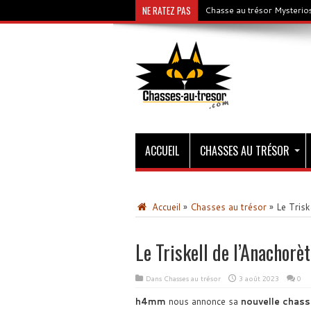
NE RATEZ PAS
Chasse au trésor Mysterios
ACCUEIL
CHASSES AU TRÉSOR
Accueil
»
Chasses au trésor
»
Le Trisk
Le Triskell de l’Anachorèt
Dans
Chasses au trésor
3 août 2023
0
h4mm
nous annonce sa
nouvelle chass