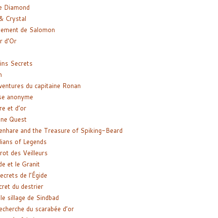
e Diamond
& Crystal
gement de Salomon
ir d’Or
ns Secrets
m
ventures du capitaine Ronan
se anonyme
re et d’or
ne Quest
enhare and the Treasure of Spiking-Beard
ians of Legends
rot des Veilleurs
de et le Granit
ecrets de l’Égide
cret du destrier
le sillage de Sindbad
recherche du scarabée d’or