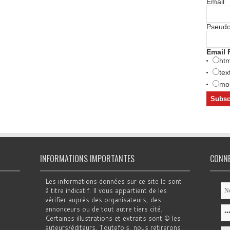
Email
Pseud
Email 
htm
tex
mob
INFORMATIONS IMPORTANTES
CONN
Les informations données sur ce site le sont
à titre indicatif. Il vous appartient de les
vérifier auprès des organisateurs, des
annonceurs ou de tout autre tiers cité.
Certaines illustrations et extraits sont © les
auteurs/éditeurs. Toutefois, nous retirerons