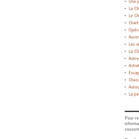
Une j
La Ch
Le Ch
Chart
Opéra
Auror
Les a
La Ch
Autre
Activi
Esca
Chass
Autou
La pe
Pour re
informa
souscri