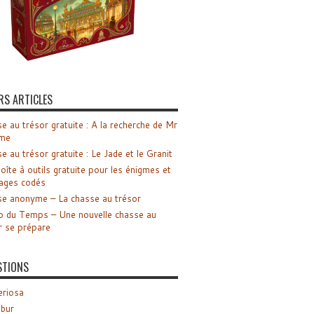
RS ARTICLES
e au trésor gratuite : A la recherche de Mr
me
e au trésor gratuite : Le Jade et le Granit
oîte à outils gratuite pour les énigmes et
ages codés
e anonyme – La chasse au trésor
o du Temps – Une nouvelle chasse au
r se prépare
STIONS
riosa
ibur