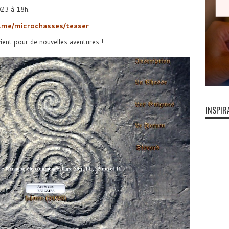
023 à 18h.
y.me/microchasses/teaser
ient pour de nouvelles aventures !
INSPIR