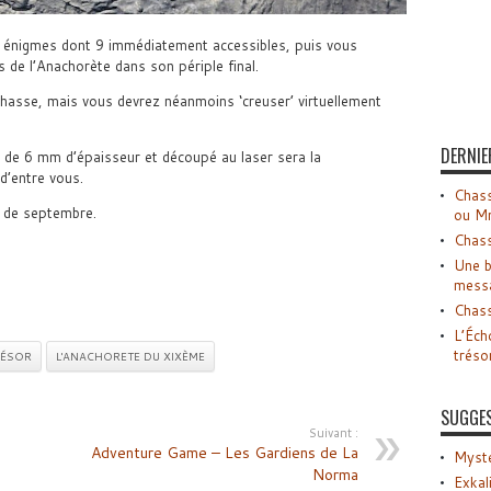
 énigmes dont 9 immédiatement accessibles, puis vous
 de l’Anachorète dans son périple final.
hasse, mais vous devrez néanmoins ‘creuser’ virtuellement
DERNIE
m) de 6 mm d’épaisseur et découpé au laser sera la
d’entre vous.
Chass
s de septembre.
ou M
Chass
Une b
mess
Chass
L’Éch
tréso
RÉSOR
L'ANACHORETE DU XIXÈME
SUGGE
Suivant :
Adventure Game – Les Gardiens de La
Myste
Norma
Exkal