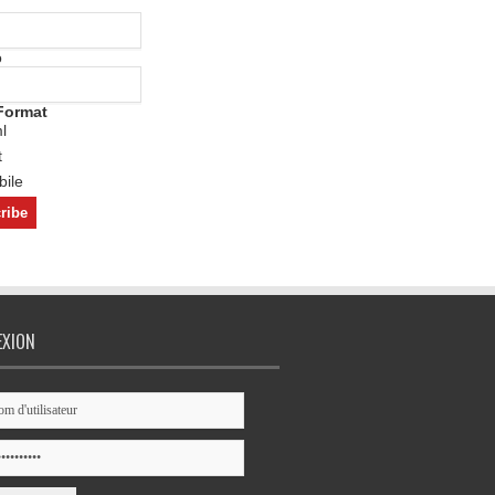
o
Format
l
t
ile
EXION