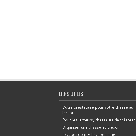
LIENS UTILES
Votre prestataire pour votre chasse au
trésor
Pour les lecteurs, chasseurs de trésorsr
Organiser une chasse au trésor
Escape room - Escape game