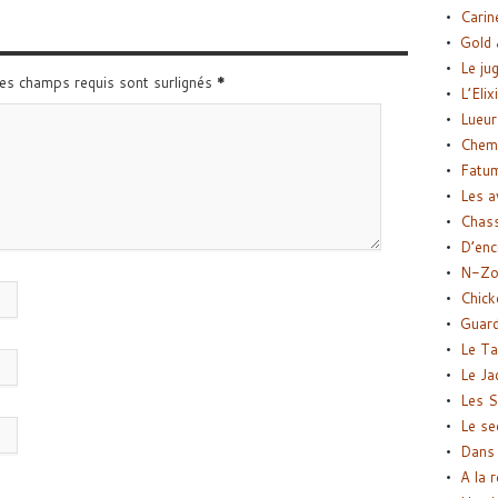
Carin
Gold 
Le ju
Les champs requis sont surlignés
*
L’Elix
Lueur
Chemi
Fatu
Les a
Chas
D’enc
N-Zo
Chick
Guard
Le Ta
Le Ja
Les S
Le se
Dans 
A la 