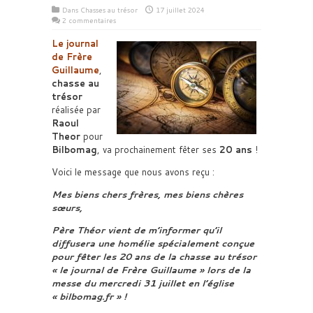
Dans
Chasses au trésor
17 juillet 2024
2 commentaires
Le journal
de Frère
Guillaume
,
chasse au
trésor
réalisée par
Raoul
Theor
pour
Bilbomag
, va prochainement fêter ses
20 ans
!
Voici le message que nous avons reçu :
Mes biens chers frères, mes biens chères
sœurs,
Père Théor vient de m’informer qu’il
diffusera une homélie spécialement conçue
pour fêter les 20 ans de la chasse au trésor
« le journal de Frère Guillaume » lors de la
messe du mercredi 31 juillet en l’église
« bilbomag.fr » !