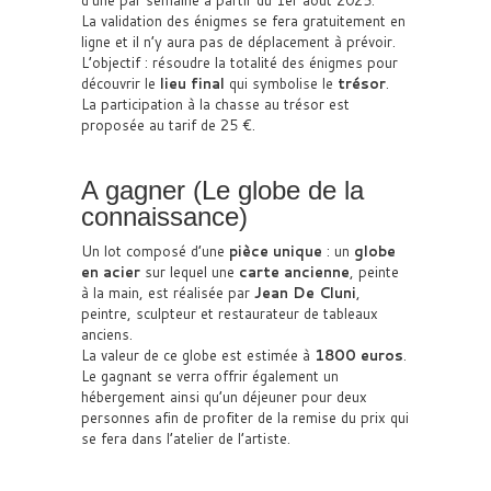
d’une par semaine à partir du 1er août 2025.
La validation des énigmes se fera gratuitement en
ligne et il n’y aura pas de déplacement à prévoir.
L’objectif : résoudre la totalité des énigmes pour
découvrir le
lieu final
qui symbolise le
trésor
.
La participation à la chasse au trésor est
proposée au tarif de 25 €.
A gagner (Le globe de la
connaissance)
Un lot composé d’une
pièce unique
: un
globe
en acier
sur lequel une
carte ancienne
, peinte
à la main, est réalisée par
Jean De Cluni
,
peintre, sculpteur et restaurateur de tableaux
anciens.
La valeur de ce globe est estimée à
1800 euros
.
Le gagnant se verra offrir également un
hébergement ainsi qu’un déjeuner pour deux
personnes afin de profiter de la remise du prix qui
se fera dans l’atelier de l’artiste.