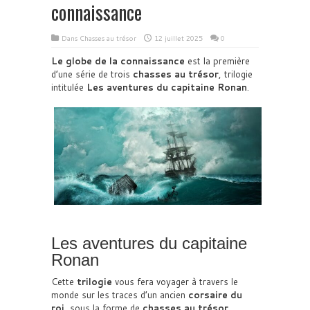
connaissance
Dans
Chasses au trésor
12 juillet 2025
0
Le globe de la connaissance
est la première
d’une série de trois
chasses au trésor
, trilogie
intitulée
Les aventures du capitaine Ronan
.
Les aventures du capitaine
Ronan
Cette
trilogie
vous fera voyager à travers le
monde sur les traces d’un ancien
corsaire du
roi
, sous la forme de
chasses au trésor