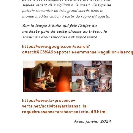
sigillée venant de « sigillum », le sceau. Ce type de
poterie rencontra un très grand succès dans le
monde méditerranéen à partir du règne d’Auguste.
Sur la lampe à huile qui fait l’objet du
modeste gain de cette chasse au trésor, le
sceau du dieu Bacchus est représenté…
https://www.google.com/search?
q=arch%C3%A9o+poterie+emmanuel+aguillon+la+r
https://www.la-provence-
verte.net/activites/artisanat-la-
roquebrussanne-archeo-poterie_49.html
Arun, janvier 2024