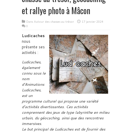
et rallye photo à Mâcon
Dans
Autour des chasses au trésor
17 janvier 2024
0
Ludicaches
nous
présente ses
activités :
Ludicaches,
également
connu sous le
nom
d’Animations
Ludicaches,
est un
programme culturel qui propose une variété
d’activités divertissantes. Ces activités
comprennent des jeux de type labyrinthe en milieu
urbain, du géocaching, ainsi que des rencontres
immersives.
Le but principal de Ludicaches est de fournir des