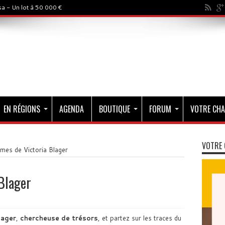
a - Un lot à 50 000 €
EN RÉGIONS
AGENDA
BOUTIQUE
FORUM
VOTRE CHA
VOTRE 
mes de Victoria Blager
Blager
lager
,
chercheuse de trésors
, et partez sur les traces du