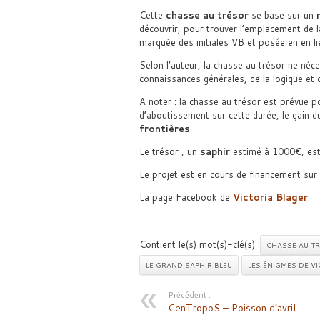
Cette
chasse au trésor
se base sur un
découvrir, pour trouver l’emplacement de
marquée des initiales VB et posée en en li
Selon l’auteur, la chasse au trésor ne néc
connaissances générales, de la logique et d
A noter : la chasse au trésor est prévue po
d’aboutissement sur cette durée, le gain du
frontières
.
Le trésor , un
saphir
estimé à 1000€, est
Le projet est en cours de financement sur 
La page Facebook de
Victoria Blager
.
Contient le(s) mot(s)-clé(s) :
CHASSE AU T
LE GRAND SAPHIR BLEU
LES ÉNIGMES DE V
Précédent :
CenTropoS – Poisson d’avril