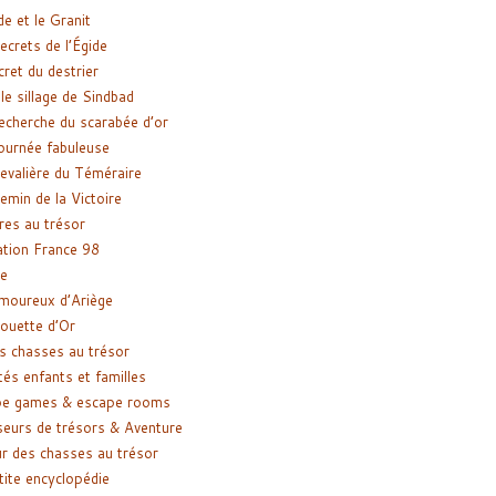
de et le Granit
ecrets de l’Égide
cret du destrier
le sillage de Sindbad
recherche du scarabée d’or
ournée fabuleuse
evalière du Téméraire
emin de la Victoire
res au trésor
tion France 98
e
moureux d’Ariège
ouette d’Or
s chasses au trésor
tés enfants et familles
pe games & escape rooms
eurs de trésors & Aventure
r des chasses au trésor
tite encyclopédie