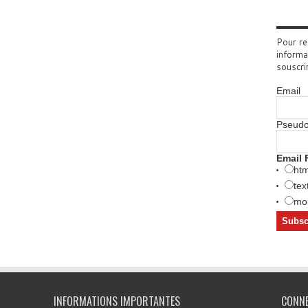
Pour re
informa
souscri
Email
Pseud
Email 
htm
tex
mob
INFORMATIONS IMPORTANTES
CONN