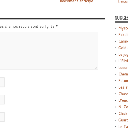
lancement anticipé
tréso
SUGGE
Les champs requis sont surlignés
*
Myste
Exkal
Carin
Gold 
Le ju
L’Elix
Lueur
Chemi
Fatu
Les a
Chas
D’enc
N-Zo
Chick
Guard
Le Ta