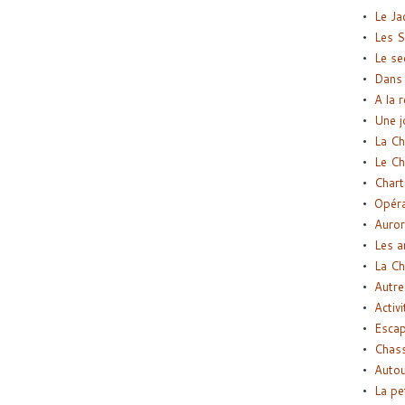
Le Ja
Les S
Le se
Dans 
A la 
Une j
La Ch
Le Ch
Chart
Opéra
Auror
Les a
La Ch
Autre
Activi
Esca
Chass
Autou
La pe