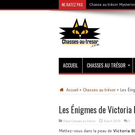
NE RATEZ PAS
Chasse au trésor Mysterios
ACCUEIL
CHASSES AU TRÉSOR
Accueil
»
Chasses au trésor
»
Les Énig
Les Énigmes de Victoria 
Dans
Chasses au trésor
6 avril 2015
0
Mettez-vous dans la peau de
Victoria B