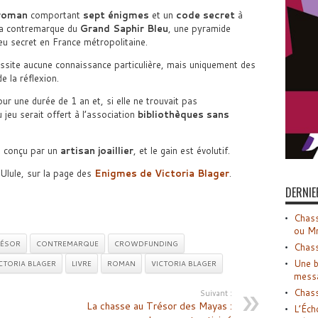
roman
comportant
sept énigmes
et un
code secret
à
 la contremarque du
Grand Saphir Bleu
, une pyramide
eu secret en France métropolitaine.
essite aucune connaissance particulière, mais uniquement des
e la réflexion.
ur une durée de 1 an et, si elle ne trouvait pas
 jeu serait offert à l’association
bibliothèques sans
 conçu par un
artisan joaillier
, et le gain est évolutif.
Ulule, sur la page des
Enigmes de Victoria Blager
.
DERNIE
Chass
ou M
RÉSOR
CONTREMARQUE
CROWDFUNDING
Chass
Une b
ICTORIA BLAGER
LIVRE
ROMAN
VICTORIA BLAGER
mess
Chass
Suivant :
La chasse au Trésor des Mayas :
L’Éch