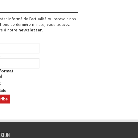
ster informé de l'actualité ou recevoir nos
tions de dernière minute, vous pouvez
re à notre
newsletter
.
o
Format
l
t
ile
EXION