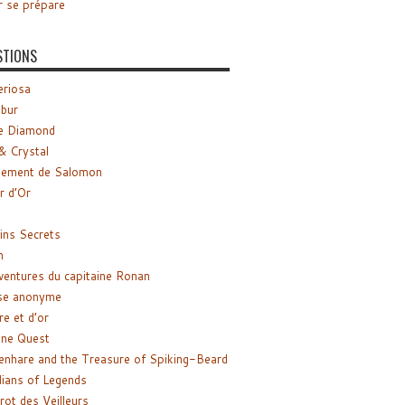
r se prépare
STIONS
riosa
ibur
e Diamond
& Crystal
gement de Salomon
ir d’Or
ns Secrets
m
ventures du capitaine Ronan
se anonyme
re et d’or
ne Quest
enhare and the Treasure of Spiking-Beard
ians of Legends
rot des Veilleurs