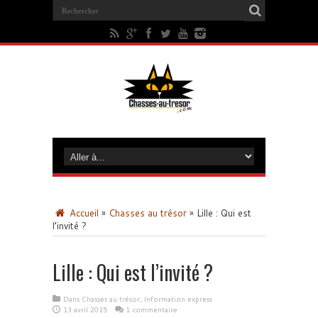
Accueil
»
Chasses au trésor
»
Lille : Qui est
l’invité ?
Lille : Qui est l’invité ?
Dans
Chasses au trésor
,
Information express
13 avril 2015
1 commentaire