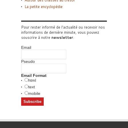
Autour des chasses au trésor
La petite encyclopédie
Pour rester informé de l'actualité ou recevoir nos
informations de dernière minute, vous pouvez
souscrire à notre
newsletter
.
Email
Pseudo
Email Format
html
text
mobile