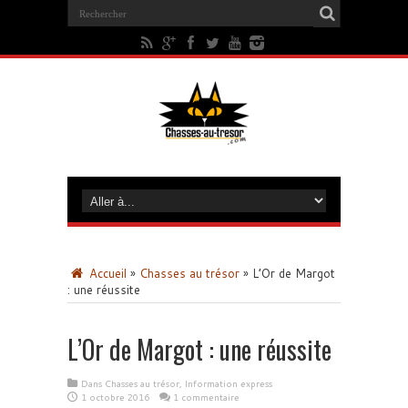
Accueil
»
Chasses au trésor
»
L’Or de Margot
: une réussite
L’Or de Margot : une réussite
Dans
Chasses au trésor
,
Information express
1 octobre 2016
1 commentaire