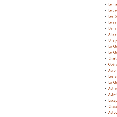
Le Ta
Le Ja
Les S
Le se
Dans 
A la 
Une j
La Ch
Le Ch
Chart
Opéra
Auror
Les a
La Ch
Autre
Activi
Esca
Chass
Autou