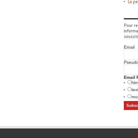
La pe
Pour re
informa
souscri
Email
Pseud
Email 
htm
tex
mob