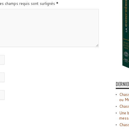
Les champs requis sont surlignés
*
DERNIE
Chass
ou M
Chass
Une b
mess
Chass