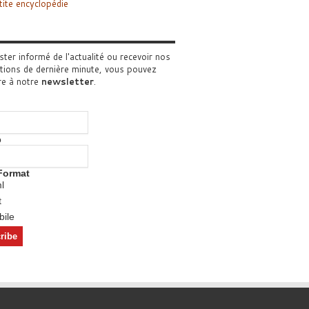
tite encyclopédie
ster informé de l'actualité ou recevoir nos
tions de dernière minute, vous pouvez
re à notre
newsletter
.
o
Format
l
t
ile