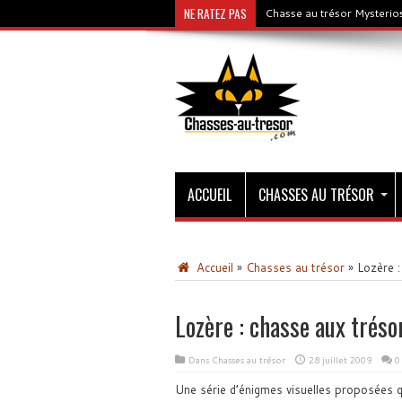
NE RATEZ PAS
Chasse au trésor Mysterios
ACCUEIL
CHASSES AU TRÉSOR
Accueil
»
Chasses au trésor
»
Lozère :
Lozère : chasse aux trés
Dans
Chasses au trésor
28 juillet 2009
0
Une série d’énigmes visuelles proposées qu