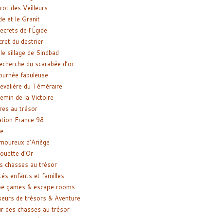
rot des Veilleurs
de et le Granit
ecrets de l’Égide
cret du destrier
le sillage de Sindbad
recherche du scarabée d’or
ournée fabuleuse
evalière du Téméraire
emin de la Victoire
res au trésor
tion France 98
e
moureux d’Ariège
ouette d’Or
s chasses au trésor
tés enfants et familles
pe games & escape rooms
eurs de trésors & Aventure
r des chasses au trésor