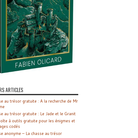
RS ARTICLES
e au trésor gratuite : A la recherche de Mr
me
e au trésor gratuite : Le Jade et le Granit
oîte à outils gratuite pour les énigmes et
ages codés
e anonyme – La chasse au trésor