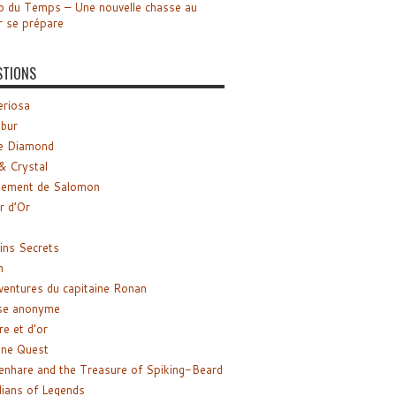
o du Temps – Une nouvelle chasse au
r se prépare
STIONS
riosa
ibur
e Diamond
& Crystal
gement de Salomon
ir d’Or
ns Secrets
m
ventures du capitaine Ronan
se anonyme
re et d’or
ne Quest
enhare and the Treasure of Spiking-Beard
ians of Legends