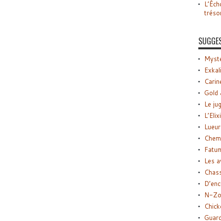
L’Éch
tréso
SUGGE
Myste
Exkal
Carin
Gold 
Le ju
L’Elix
Lueur
Chemi
Fatu
Les a
Chas
D’enc
N-Zo
Chick
Guard