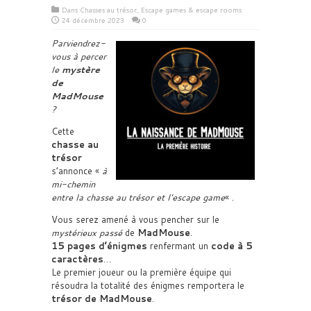
Dans
Chasses au trésor
,
Escape games & escape rooms
24 décembre 2023
0
Parviendrez-
vous à percer
le
mystère
de
MadMouse
?
Cette
chasse au
trésor
s’annonce «
à
mi-chemin
entre la chasse au trésor et l’escape game
« .
Vous serez amené à vous pencher sur le
mystérieux passé
de
MadMouse
.
15 pages d’énigmes
renfermant un
code à 5
caractères
…
Le premier joueur ou la première équipe qui
résoudra la totalité des énigmes remportera le
trésor de MadMouse
.