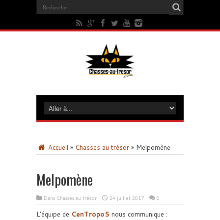
Accueil
»
Chasses au trésor
»
Melpomène
Melpomène
Dans
Chasses au trésor
24 juillet 2017
0
L’équipe de
CenTropoS
nous communique :