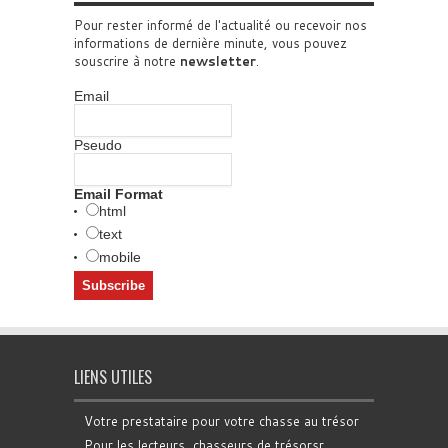
Pour rester informé de l'actualité ou recevoir nos
informations de dernière minute, vous pouvez
souscrire à notre
newsletter
.
Email
Pseudo
Email Format
html
text
mobile
LIENS UTILES
Votre prestataire pour votre chasse au trésor
Pour les lecteurs, chasseurs de trésorsr