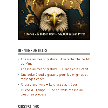
DERNIERS ARTICLES
Chasse au trésor gratuite : A la recherche de Mr
ou Mme
Chasse au trésor gratuite : Le Jade et le Granit
Une boîte à outils gratuite pour les énigmes et
messages codés
Chasse anonyme – La chasse au trésor
L’Écho du Temps – Une nouvelle chasse au
trésor se prépare
SUGGESTIONS