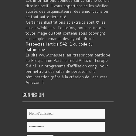
Les informations données sur ce site le sont à
titre indicatif. Il vous appartient de les vérifier
auprès des organisateurs, des annonceurs ou
de tout autre tiers cité.
Certaines illustrations et extraits sont © les
auteurs/éditeurs. Toutefois, nous retirerons
toute image ou tout contenu sous copyright
sur simple demande des ayants droits.
Respectez l'article 542-1 du code du
patrimoine
.
Le site www.chasses-au-tresor.com participe
au Programme Partenaires d’Amazon Europe
S.à r.l., un programme d’affiliation conçu pour
permettre à des sites de percevoir une
rémunération grâce à la création de liens vers
Amazon.fr
CONNEXION