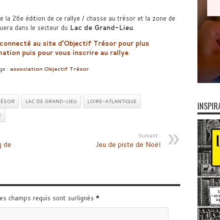
 de la 26e édition de ce rallye / chasse au trésor et la zone de
tuera dans le secteur du
Lac de Grand-Lieu
.
connecté au site d’Objectif Trésor pour plus
ation puis pour vous inscrire au rallye
.
ge :
association Objectif Trésor
RÉSOR
LAC DE GRAND-LIEU
LOIRE-ATLANTIQUE
INSPIR
R
Suivant :
g de
Jeu de piste de Noël
Les champs requis sont surlignés
*