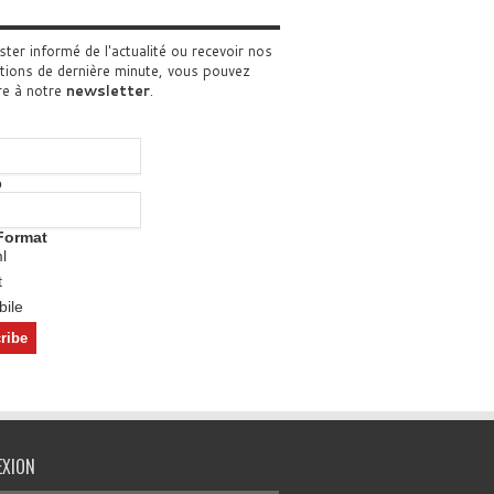
ster informé de l'actualité ou recevoir nos
tions de dernière minute, vous pouvez
re à notre
newsletter
.
o
Format
l
t
ile
EXION