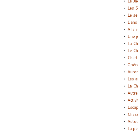
Le Ja
Les S
Le se
Dans 
A la 
Une j
La Ch
Le Ch
Chart
Opéra
Auror
Les a
La Ch
Autre
Activi
Esca
Chass
Autou
La pe