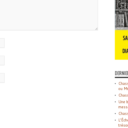
DERNIE
Chass
ou M
Chass
Une b
mess
Chass
L’Éch
tréso