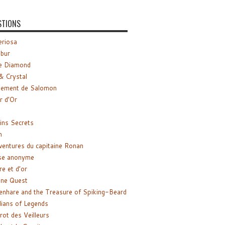
STIONS
riosa
ibur
e Diamond
& Crystal
gement de Salomon
ir d’Or
ns Secrets
m
ventures du capitaine Ronan
se anonyme
re et d’or
ne Quest
enhare and the Treasure of Spiking-Beard
ians of Legends
rot des Veilleurs