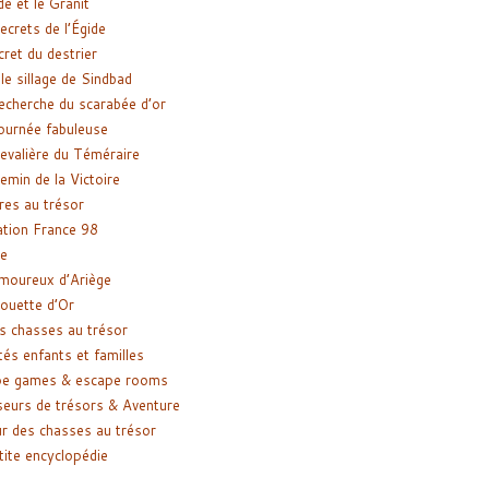
de et le Granit
ecrets de l’Égide
cret du destrier
le sillage de Sindbad
recherche du scarabée d’or
ournée fabuleuse
evalière du Téméraire
emin de la Victoire
res au trésor
tion France 98
e
moureux d’Ariège
ouette d’Or
s chasses au trésor
tés enfants et familles
pe games & escape rooms
eurs de trésors & Aventure
r des chasses au trésor
tite encyclopédie