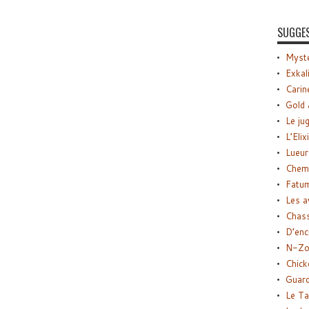
SUGGE
Myste
Exkal
Carin
Gold 
Le ju
L’Elix
Lueur
Chemi
Fatu
Les a
Chas
D’enc
N-Zo
Chick
Guard
Le Ta