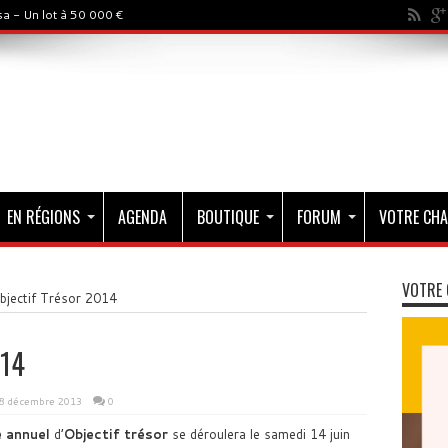
a - Un lot à 50 000 €
EN RÉGIONS
AGENDA
BOUTIQUE
FORUM
VOTRE CHA
VOTRE 
bjectif Trésor 2014
014
8 décembre 2013
0
e annuel
d’
Objectif trésor
se déroulera le samedi 14 juin