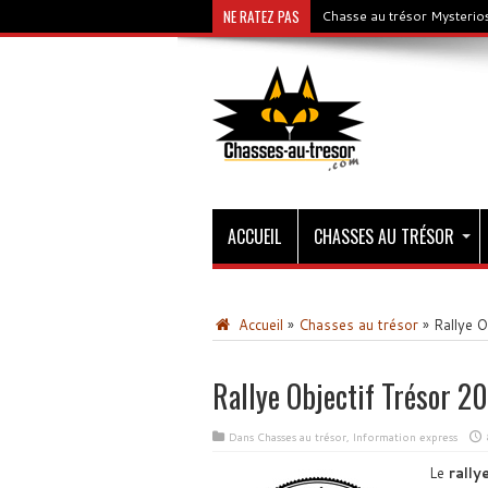
NE RATEZ PAS
Chasse au trésor Mysterios
ACCUEIL
CHASSES AU TRÉSOR
Accueil
»
Chasses au trésor
»
Rallye O
Rallye Objectif Trésor 2
Dans
Chasses au trésor
,
Information express
Le
rally