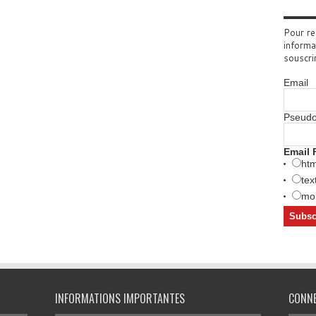
Pour re
informa
souscri
Email
Pseud
Email 
htm
tex
mob
INFORMATIONS IMPORTANTES
CONN