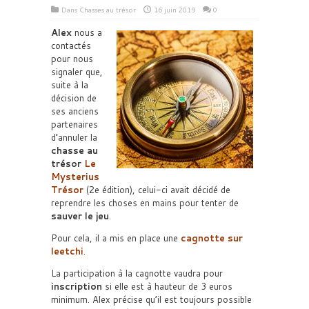
Dans
Chasses au trésor
16 juin 2019
0
Alex
nous a
contactés
pour nous
signaler que,
suite à la
décision de
ses anciens
partenaires
d’annuler la
chasse au
trésor
Le
Mysterius
Trésor
(2e édition), celui-ci avait décidé de
reprendre les choses en mains pour tenter de
sauver le jeu
.
Pour cela, il a mis en place une
cagnotte sur
leetchi
.
La participation à la cagnotte vaudra pour
inscription
si elle est à hauteur de 3 euros
minimum. Alex précise qu’il est toujours possible