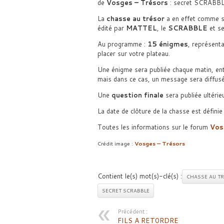
de
Vosges – Trésors
: secret SCRABBL
La
chasse au trésor
a en effet comme su
édité par
MATTEL
, le
SCRABBLE
et s
Au programme :
15 énigmes
, représent
placer sur votre plateau.
Une énigme sera publiée chaque matin, en
mais dans ce cas, un message sera diffusé
Une
question finale
sera publiée ultérie
La date de clôture de la chasse est défin
Toutes les informations sur le forum
Vos
Crédit image :
Vosges – Trésors
Contient le(s) mot(s)-clé(s) :
CHASSE AU T
SECRET SCRABBLE
Précédent :
FILS A RET0RDRE