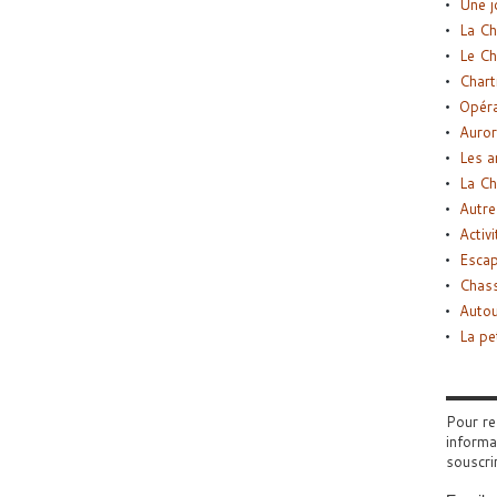
Une j
La Ch
Le Ch
Chart
Opéra
Auror
Les a
La Ch
Autre
Activi
Esca
Chass
Autou
La pe
Pour re
informa
souscri