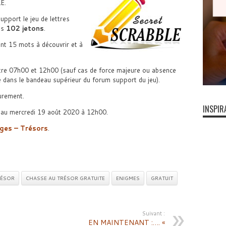
E.
pport le jeu de lettres
es
102 jetons
.
ant 15 mots à découvrir et à
tre 07h00 et 12h00 (sauf cas de force majeure ou absence
 dans le bandeau supérieur du forum support du jeu).
urement.
INSPIR
ie au mercredi 19 août 2020 à 12h00.
ges – Trésors
.
RÉSOR
CHASSE AU TRÉSOR GRATUITE
ENIGMES
GRATUIT
Suivant :
EN MAINTENANT :…. «