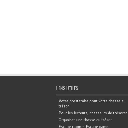
LIENS UTILES
Votre prestataire pour votre chasse au
trésor
Pour les lecteurs, chasseurs de trésorsr
Organiser une chasse au trésor
Escape room - Escape game