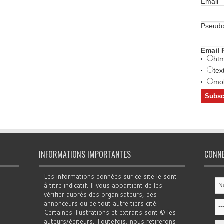
Email
Pseud
Email 
htm
tex
mob
INFORMATIONS IMPORTANTES
CONN
Les informations données sur ce site le sont
à titre indicatif. Il vous appartient de les
vérifier auprès des organisateurs, des
annonceurs ou de tout autre tiers cité.
Certaines illustrations et extraits sont © les
auteurs/éditeurs. Toutefois, nous retirerons