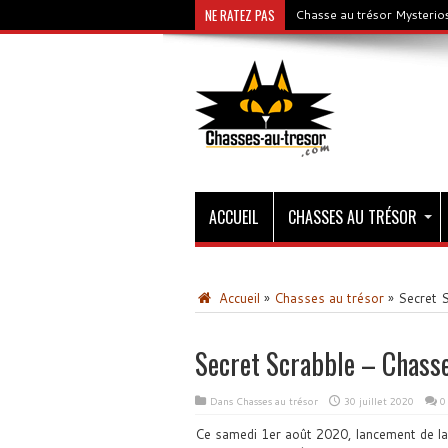
NE RATEZ PAS
Chasse au trésor Mysterios
ACCUEIL
CHASSES AU TRÉSOR
Accueil
»
Chasses au trésor
»
Secret S
Secret Scrabble – Chasse
Dans
Chasses au trésor
30 juillet 2020
0
Ce samedi 1er août 2020, lancement de la