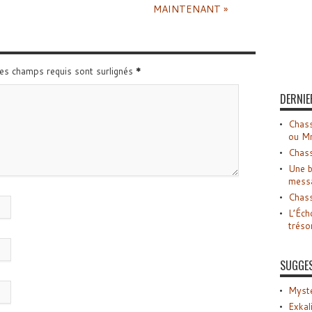
MAINTENANT »
Les champs requis sont surlignés
*
DERNIE
Chass
ou M
Chass
Une b
mess
Chass
L’Éch
tréso
SUGGE
Myste
Exkal