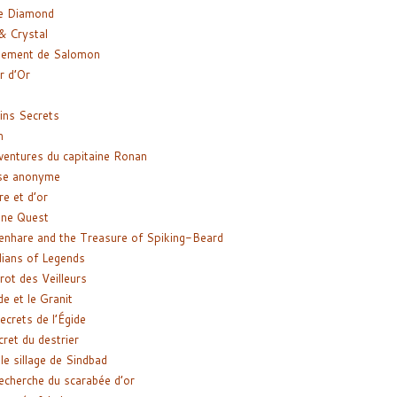
e Diamond
& Crystal
gement de Salomon
ir d’Or
ns Secrets
m
ventures du capitaine Ronan
se anonyme
re et d’or
ne Quest
enhare and the Treasure of Spiking-Beard
ians of Legends
rot des Veilleurs
de et le Granit
ecrets de l’Égide
cret du destrier
le sillage de Sindbad
recherche du scarabée d’or