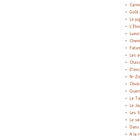
Carin
Gold 
Le ju
L’Elix
Lueur
Chemi
Fatu
Les a
Chas
D’enc
N-Zo
Chick
Guard
Le Ta
Le Ja
Les S
Le se
Dans 
A la 