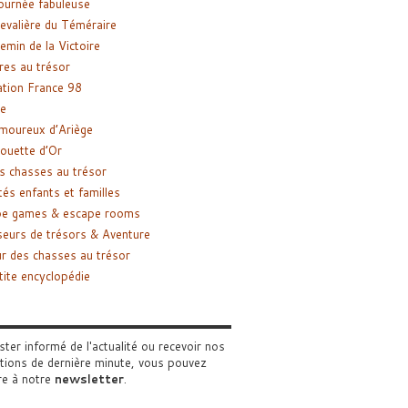
ournée fabuleuse
evalière du Téméraire
emin de la Victoire
res au trésor
tion France 98
e
moureux d’Ariège
ouette d’Or
s chasses au trésor
tés enfants et familles
pe games & escape rooms
eurs de trésors & Aventure
r des chasses au trésor
tite encyclopédie
ster informé de l'actualité ou recevoir nos
tions de dernière minute, vous pouvez
re à notre
newsletter
.