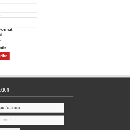
o
Format
l
t
ile
EXION