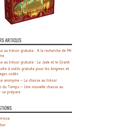
RS ARTICLES
e au trésor gratuite : A la recherche de Mr
me
e au trésor gratuite : Le Jade et le Granit
oîte à outils gratuite pour les énigmes et
ages codés
e anonyme – La chasse au trésor
o du Temps – Une nouvelle chasse au
r se prépare
STIONS
riosa
ibur