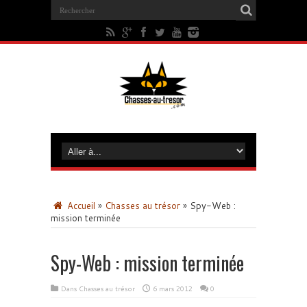
Accueil
»
Chasses au trésor
»
Spy-Web :
mission terminée
Spy-Web : mission terminée
Dans
Chasses au trésor
6 mars 2012
0