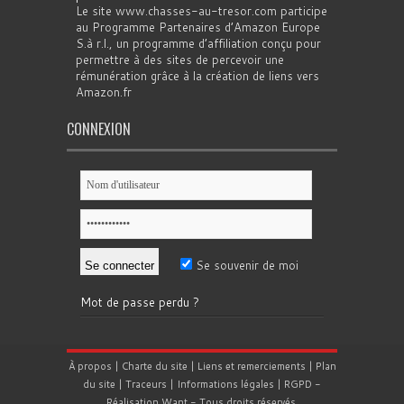
Le site www.chasses-au-tresor.com participe
au Programme Partenaires d’Amazon Europe
S.à r.l., un programme d’affiliation conçu pour
permettre à des sites de percevoir une
rémunération grâce à la création de liens vers
Amazon.fr
CONNEXION
Se souvenir de moi
Mot de passe perdu ?
À propos
|
Charte du site
|
Liens et remerciements
|
Plan
du site
|
Traceurs
|
Informations légales
|
RGPD
-
Réalisation
Want
- Tous droits réservés.