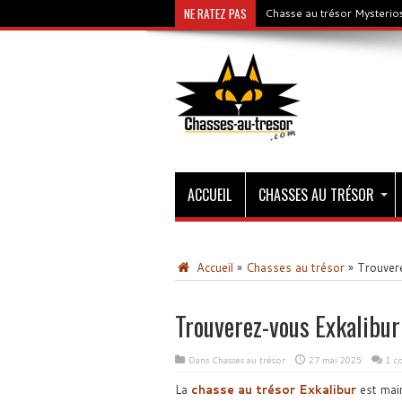
NE RATEZ PAS
Chasse au trésor Mysterios
ACCUEIL
CHASSES AU TRÉSOR
Accueil
»
Chasses au trésor
»
Trouver
Trouverez-vous Exkalibur
Dans
Chasses au trésor
27 mai 2025
1 c
La
chasse au trésor Exkalibur
est main