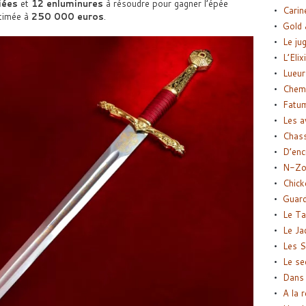
iées
et
12 enluminures
à résoudre pour gagner l’épée
Carin
stimée à
250 000 euros
.
Gold 
Le ju
L’Elix
Lueur
Chemi
Fatu
Les a
Chas
D’enc
N-Zo
Chick
Guard
Le Ta
Le Ja
Les S
Le se
Dans 
A la 