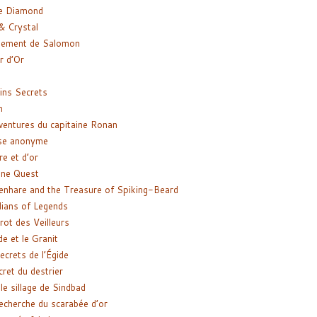
e Diamond
& Crystal
gement de Salomon
ir d’Or
ns Secrets
m
ventures du capitaine Ronan
se anonyme
re et d’or
ne Quest
enhare and the Treasure of Spiking-Beard
ians of Legends
rot des Veilleurs
de et le Granit
ecrets de l’Égide
cret du destrier
le sillage de Sindbad
recherche du scarabée d’or