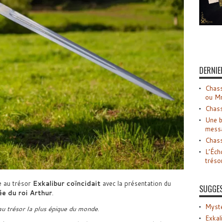
DERNIE
Chass
ou M
Chass
Une b
mess
Chass
L’Éch
tréso
e au trésor
Exkalibur
coïncidait
avec la présentation du
SUGGE
ée du roi Arthur
​.
Myste
au trésor la plus épique du monde
.
Exkal