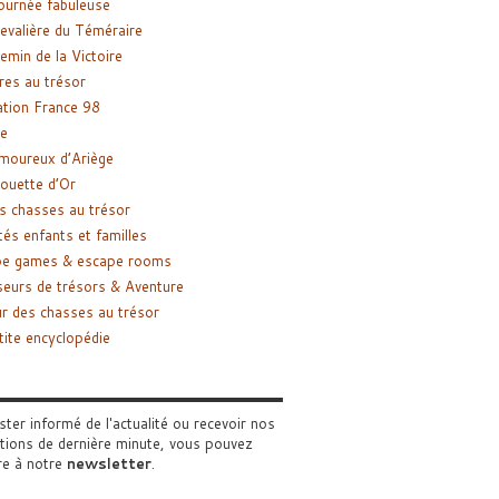
ournée fabuleuse
evalière du Téméraire
emin de la Victoire
res au trésor
tion France 98
e
moureux d’Ariège
ouette d’Or
s chasses au trésor
tés enfants et familles
pe games & escape rooms
eurs de trésors & Aventure
r des chasses au trésor
tite encyclopédie
ster informé de l'actualité ou recevoir nos
tions de dernière minute, vous pouvez
re à notre
newsletter
.