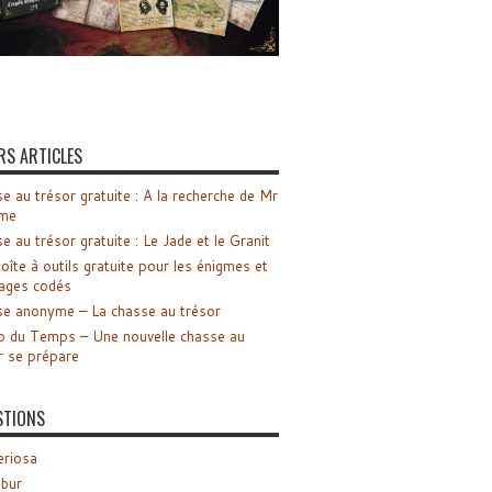
RS ARTICLES
e au trésor gratuite : A la recherche de Mr
me
e au trésor gratuite : Le Jade et le Granit
oîte à outils gratuite pour les énigmes et
ages codés
e anonyme – La chasse au trésor
o du Temps – Une nouvelle chasse au
r se prépare
STIONS
riosa
ibur