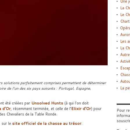
Une j
La Ch
Le Ch
Chart
Opéra
Auror
Les a
La Ch
Autre
Activi
Esca
Chass
Autou
rs solutions parfaitement comprises permettent de déterminer
La pe
oire de l’un des six pays suivants : Portugal, Espagne,
ont été créées par
Unsolved Hunts
(à qui l’on doit
a d’Or
, récemment terminée, et celle de l’
Elixir d’Or
) pour
Pour re
s des Chevaliers de la Table Ronde.
informa
souscri
s sur le
site officiel de la chasse au trésor
.